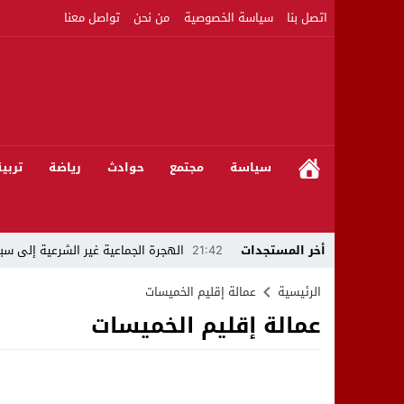
اتصل بنا
سياسة الخصوصية
من نحن
تواصل معنا
سياسة
مجتمع
حوادث
رياضة
تربي
أخر المستجدات
21:42
الهجرة الجماعية غير الشرعية إلى سبت
21:16
بين المشروع الرياضي والإنجاز التاريخي: 
الرئيسية
عمالة إقليم الخميسات
عمالة إقليم الخميسات
08:50
مبادرات مواطنة وشركاؤها ينظمون ورشا
22:59
رئيس جماعة عين الجوهرة سيدي بوخلخا
09:55
تساؤلات.. كيف أصبح العميد الأمني ال