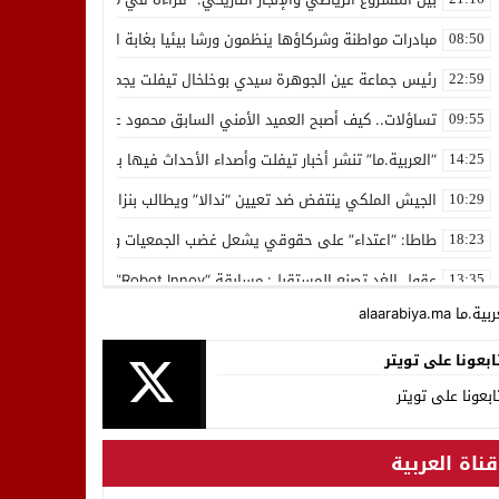
لب بنزاهة النهائي
مبادرات مواطنة وشركاؤها ينظمون ورشا بيئيا بغابة المقاومة بمدينة ال
08:50
رئيس جماعة عين الجوهرة سيدي بوخلخال تيفلت يجمع السياسيين “الأصدق
22:59
تساؤلات.. كيف أصبح العميد الأمني السابق محمود عرشان رئيسا للكونفدرا
09:55
“العربية.ما” تنشر أخبار تيفلت وأصداء الأحداث فيها بصيغة أخرى
14:25
الجيش الملكي ينتفض ضد تعيين “ندالا” ويطالب بنزاهة النهائي
10:29
طاطا: “اعتداء” على حقوقي يشعل غضب الجمعيات وملف “ماء القصبة” يف
18:23
عقول الغد تصنع المستقبل: مسابقة “Robot Innov” بمراكش تؤسس لجيل الابتكار والتكنولوجيا
13:35
ة.ما alaarabiya.ma
تقارير سوداء ترصد جرائم وخروقات خطيرة بقطاع التعمير؟!
00:17
ابعونا على تويتر
وفاة نعيمة ملوكي المديرة التربوية بمؤسسة رياض المعرفة الخصوصية
16:03
ابعونا على تويتر
وزير الداخلية يصدر قرارين لتفويض صلاحيات الإمضاء والمصادقة على الص
22:31
تيفلت تحتضن الملتقى الأول للفيدراليات الإقليمية لفن التبوريدة بالجهة
23:38
قناة العربية
منتخبون “يبدعون” ويتحايلون على قرار وزارة الداخلية بـ”قسائم شراء” 
19:39