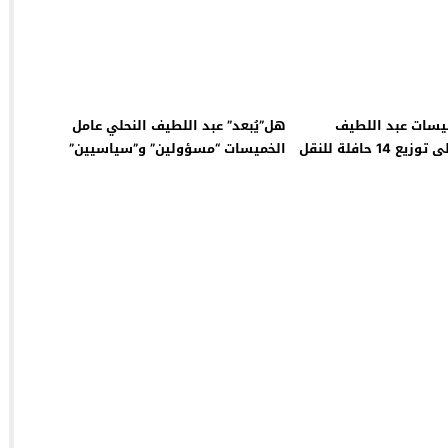
ميسات عبد اللطيف
هل”يُبعد” عبد اللطيف النحلي عامل
النحلي يشرف على توزيع 14 حافلة للنقل
الخميسات “مسؤولين” و”سياسيين”
ل نشاط رسمي له
مشبوهين في ملفات؟
لمسيرة الخضراء