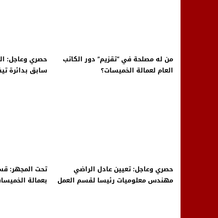
14:25
“العربية.ما” تنشر أخبار تيفلت وأصداء
18:23
طاطا: “اعتداء” على حقوقي يشعل غضب
13:35
عقول الغد تصنع المستقبل: مسابقة “Robot Innov” بمراكش تؤسس لجيل الابتكار والتكنولوجي
من له مصلحة في “تقزيم” دور الكاتب
حصري وعاجل: ال
العام لعمالة الخميسات؟
سابق بدائرة تي
بالسجن
حصري وعاجل: تعيين عادل الراضي
تحت المجهر: قس
مهندس معلوميات رئيسا لقسم العمل
بعمالة الخميسات
الإجتماعي بعمالة الخميسات بصفة
رسميا
رسمية