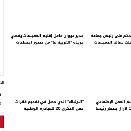
 الأحداث فيها بصيغة أخرى
10:29
الجيش الملكي ينتفض ضد تعيين “ندالا” ويطا
 الجمعيات وملف “ماء القصبة” يفجّر الأوضاع
ا
حكم على رئيس جماعة
مدير ديوان عامل إقليم الخميسات يقصي
فلت عمالة الخميسات
جريدة “العربية.ما” من حضور اجتماعات
العمالة؟!
العربي
ت
م العمل الإجتماعي
“الارتباك” الذي حصل في تقديم فقرات
ت
 لازال ينتظر رئيسا
حفل الذكرى 20 للمبادرة الوطنية
للتنمية البشرية بعمالة الخميسات لم
يمنع وصول الرسائل القوية لعامل
الإقليم