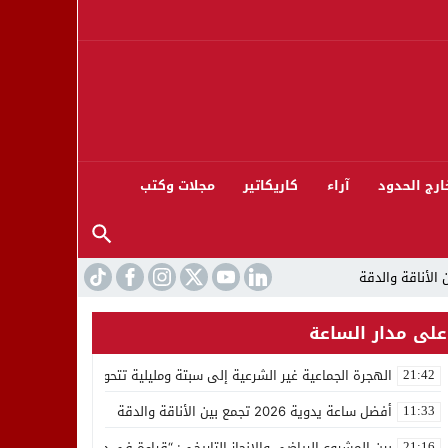
ارج الحدود
آراء
كاريكاتير
مجلات وكتب
على مدار الساعة
الهجرة الجماعية غير الشرعية إلى سبتة ومليلية تتحول إلى مأساة إنسان
21:42
ورته 13
أفضل ساعة يدوية 2026 تجمع بين الأناقة والدقة
11:33
بين المشروع الرياضي والإنجاز التاريخي: “قراءة في مشاركة المنتخب المغربي ل
21:16