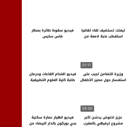
تيفلت تستضيف لقاء ثقافيا
فيديو سقوط طائرة بمطار
استقطب نخبة لامعة من
فاس سايس
الكُتاب والمبدعين
01:11
وزيرة التضامن تجيب على
فيديو اقتحام القاعات وحرمان
استفسار حول مصير الأطفال
طلبة كلية العلوم التطبيقية
في وضعية إعاقة خلال حفل
بأيت ملول من اجتياز
إطلاق برنامج التمكين
الامتحانات
الاقتصادي للنساء ربات الأسر
في الأوقات الصعبة
05:00
عزيز اخنوش يدشن اكبر
فيديو انهيار عمارة سكنية
مشروع ترفيهي بالمغرب
بحي بوركون بالدار البيضاء من