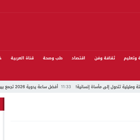
ة وتعليم
ثقافة وفن
اقتصاد
طب وصحة
قناة العربية
خ
ة ومليلية تتحول إلى مأساة إنسانية!
11:33
أفضل ساعة يدوية 2026 تجمع بين الأناقة والدقة
“قراءة في مشاركة المنتخب المغربي لكرة القدم في كأس العالم FIFA 2026 ”
 بيئيا بغابة المقاومة بمدينة الخميسات
ل تيفلت يجمع السياسيين “الأصدقاء/الأعداء” في الموسم السنوي للتبوريدة في د
سابق محمود عرشان رئيسا للكونفدرالية الإفريقية للكرة الحديدية؟