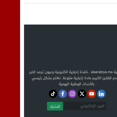
دانيالاند أكادير
جميع الزاويا
العربية alaarabiya.ma ..نافذة إخبارية الكترونية وعيون ترصد الخبر
دم للقارئ الكريم مادة إخبارية متنوعة, تهتم بشكل رئيسي
بالأحداث الوطنية اليومية
اشـتـرك