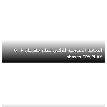
الجمعية السوسية للركبي تنظم مهرجان G.I.R
phases TRY,PLAY