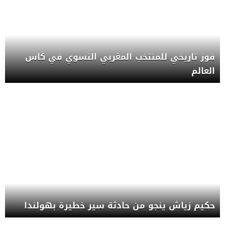
فوز تاريخي للمنتخب المغربي النسوي في كاس
العالم
حكيم زياش ينجو من حادثة سير خطيرة بهولندا