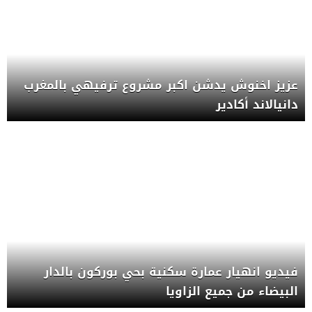
عزيز اخنوش يدشن اكبر مشروع ترفيهي بالمغرب
دانيالاند أكادير
فيديو انهيار عمارة سكنية بحي بوركون بالدار
البيضاء من جميع الزاويا