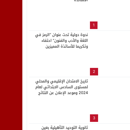
لب بنزاهة النهائي
1
ندوة دولية تحت عنوان “الرمز في
اللغة والأدب والفنون” احتفاء
وتكريما للأساتذة المميزين
2
تاريخ الامتحان الإقليمي والمحلي
لمستوى السادس الابتدائي لعام
2024 وموعد الإعلان عن النتائج
3
ثانوية التوحيد التأهيلية بعين