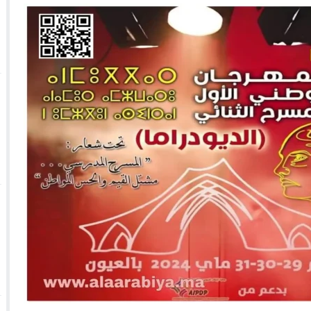
 الأحداث فيها بصيغة أخرى
10:29
الجيش الملكي ينتفض ضد تعيين “ندالا” ويطا
 الجمعيات وملف “ماء القصبة” يفجّر الأوضاع
ا