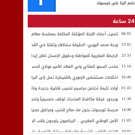
نضم الينا على فيسبوك
24 ساعة
تنصيب أعضاء اللجنة المؤقتة المكلفة بممارسة مهام المجلس الوطني للص
00:05
زوجة محمد اليوبي: الحقيقة ستظهر وثقتنا في القضاء ثابتة
23:01
الرابطة المغربية للمواطنة وحقوق الإنسان تعلن إيداع رئيسها إدريس 
23:33
صاحب السمو الملكي ولي العهد الأمير مولاي الحسن يدشن “برج محمد 
15:16
اختلالات مستشفى الزموري بالقنيطرة تصل إلى البرلمان واستقالة مدير
16:46
أولاد تايمة تحتضن مراسيم تنصيب قاضية جديدة ونائب لوكيل الملك بالمح
01:43
بوجدور: فرقة مكافحة المخدرات توقف خمسينياً وتحجز 10 كيلوغرامات من الشيرا
11:36
مدرسة تورسولت بدون ماء صالح للشرب ومرافق صحية في وضعية كارثية،أولي
14:46
الأمن الوطني المغربي .. الرياضيون يتوجون بلقب البطولة العربية للعدو 
11:05
الاتحاد النقابي للشبيبة والرياضة يستنكر التضييق على الموظفين بجهة ا
19:01