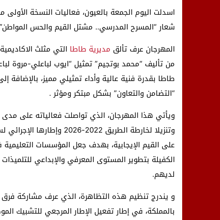
اسدلت اليوم الجمعة بالعيون، فعاليات النسخة الأولى من
شعار “المسرح المدرسي.. مشتل القيم والحس المواطن”.
المهرجان عرف تألق
مديرية طاطا
التي مثلث الاكاديمية
من تأليف “محمد بوتجيم” تمثيل “ايوب لباعلي-مروة لباعل
طاطا بقدرة فنية عالية وأداء تمثيلي مميز، بالإضافة
“التضامن والتعاون” بشكل مبتكر ومؤثر .
على القيم الإيجابية، بهدف جعل المؤسسات التعليمية فض
الكفيلة بتطوير المستوى المعرفي والإبداعي للتلميذات وا
لديهم.
و يندرج تنظيم هذه التظاهرة، الذي عرف مشاركة فرق م
بالمملكة، في إطار تفعيل الإطار المرجعي للتشبيك الموض