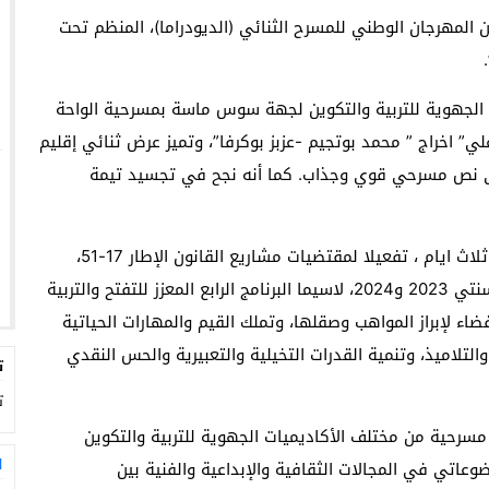
 المهرجان الوطني للمسرح الثنائي (الديودراما)، المنظم تحت
 الجهوية للتربية والتكوين لجهة سوس ماسة بمسرحية الواحة
ي” اخراج ” محمد بوتجيم -عزبز بوكرفا”، وتميز عرض ثنائي إقليم
 إلى نص مسرحي قوي وجذاب. كما أنه نجح في تجسيد تيمة
ويأتي هذا المهرجان، الذي تواصلت فعالياته على مدى ثلاث ايام ، تفعيلا لمقتضيات مشاريع القانون الإطار 17-51،
وتنزيلا لخارطة الطريق 2022-2026 وإطارها الإجرائي لسنتي 2023 و2024، لاسيما البرنامج الرابع المعزز للتفتح والتربية
اء لإبراز المواهب وصقلها، وتملك القيم والمهارات الحياتية
لتلاميذ، وتنمية القدرات التخيلية والتعبيرية والحس النقدي
ت
ت
سرحية من مختلف الأكاديميات الجهوية للتربية والتكوين
ا
وعاتي في المجالات الثقافية والإبداعية والفنية بين