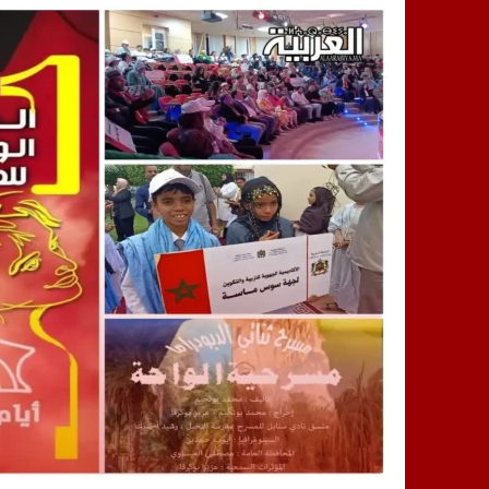
14:25
“العربية.ما” تنشر أخبار تيفلت وأصداء
18:23
طاطا: “اعتداء” على حقوقي يشعل غضب
13:35
عقول الغد تصنع المستقبل: مسابقة “Robot Innov” بمراكش تؤسس لجيل الابتكار والتكنولوجي