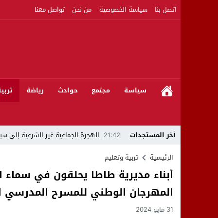
اتصل بنا
سياسة الخصوصية
من نحن
تواصل معنا
سياسة
مجتمع
حوادث
رياضة
تربي
أخر المستجدات
21:42
الهجرة الجماعية غير الشرعية إلى سبت
21:16
بين المشروع الرياضي والإنجاز التاريخي: 
الرئيسية
تربية وتعليم
أبناء مديرية طاطا يحلقون في سماء ا
08:50
مبادرات مواطنة وشركاؤها ينظمون ورشا
المهرجان الوطني للمسرح المدرسي الث
22:59
رئيس جماعة عين الجوهرة سيدي بوخلخا
31 مايو 2024
09:55
تساؤلات.. كيف أصبح العميد الأمني ال