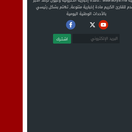
العربية alaarabiya.ma ..نافذة إخبارية الكترونية وعيون ترصد الخبر
دم للقارئ الكريم مادة إخبارية متنوعة, تهتم بشكل رئيسي
بالأحداث الوطنية اليومية
اشـتـرك