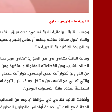
العربية.ما - إدريس قدّاري
وجهت النائبة البرلمانية نادية تهامي؛ عضو فريق التقدم 
والماء،”حول معاناة ساكنة جماعة أولماس إقليم بالخمي
به الجريدة الإلكترونية “العربية.ما”.
وقالت النائبة تهامي في نص السؤال: “يعاني مركز جم
الصالح للشرب، ومن انقطاعاته المفاجئة والمتكررة ومن
من الدواوير: كدوار آيت يحيى أوعيسى، دوار آيت حديدو، د
والتي تعاني مع الأسف من مشكل جفاف الآبار نتيجة است
احتجاجية منددة بهذا الاستنزاف اليومي”.
وأضافت النائبة تهامي في سؤالها “بالرغم من المطالب ا
المعاناة مع العطش بجماعة أولماس والدواوير المجاورة ل