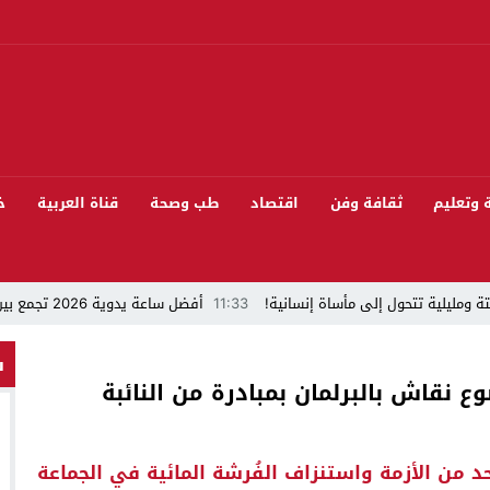
ة وتعليم
ثقافة وفن
اقتصاد
طب وصحة
قناة العربية
خ
ة ومليلية تتحول إلى مأساة إنسانية!
11:33
أفضل ساعة يدوية 2026 تجمع بين الأناقة والدقة
“قراءة في مشاركة المنتخب المغربي لكرة القدم في كأس العالم FIFA 2026 ”
س
ع نقاش بالبرلمان بمبادرة من النائبة
 بيئيا بغابة المقاومة بمدينة الخميسات
ل تيفلت يجمع السياسيين “الأصدقاء/الأعداء” في الموسم السنوي للتبوريدة في د
د من الأزمة واستنزاف الفُرشة المائية في الجماعة
سابق محمود عرشان رئيسا للكونفدرالية الإفريقية للكرة الحديدية؟