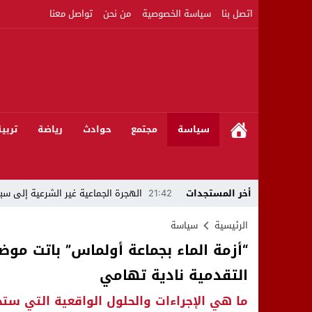
اتصل بنا
سياسة الخصوصية
من نحن
تواصل معنا
سياسة
مجتمع
حوادث
رياضة
تربي
أخر المستجدات
21:42
الهجرة الجماعية غير الشرعية إلى سبت
21:16
بين المشروع الرياضي والإنجاز التاريخي: 
الرئيسية
سياسة
“أزمة الماء بجماعة أولماس” باتت موضو
08:50
مبادرات مواطنة وشركاؤها ينظمون ورشا
التقدمية نادية تهامي
22:59
رئيس جماعة عين الجوهرة سيدي بوخلخا
ما هي الإجراءات والحلول الواقعية التي ستح
09:55
تساؤلات.. كيف أصبح العميد الأمني ال