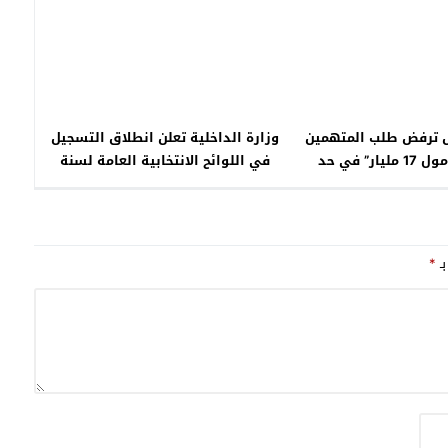
 ترفض طلب المتهمين
وزارة الداخلية تعلن انطلاق التسجيل
في قضية “مول 17 مليار” في حد
في اللوائح الانتخابية العامة لسنة
يلهم إلى الاستئناف
2025
بـ
*