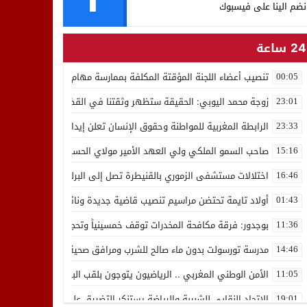
نضم الينا على فيسبوك
24 ساعة
تنصيب أعضاء اللجنة المؤقتة المكلفة بممارسة مهام المجلس الوطني للص
00:05
زوجة محمد اليوبي: الحقيقة ستظهر وثقتنا في القضاء ثابتة
23:01
الرابطة المغربية للمواطنة وحقوق الإنسان تعلن إيداع رئيسها إدريس 
23:33
صاحب السمو الملكي ولي العهد الأمير مولاي الحسن يدشن “برج محمد 
15:16
اختلالات مستشفى الزموري بالقنيطرة تصل إلى البرلمان واستقالة مدير
16:46
أولاد تايمة تحتضن مراسيم تنصيب قاضية جديدة ونائب لوكيل الملك بالمح
01:43
بوجدور: فرقة مكافحة المخدرات توقف خمسينياً وتحجز 10 كيلوغرامات من الشيرا
11:36
مدرسة تورسولت بدون ماء صالح للشرب ومرافق صحية في وضعية كارثية،أولي
14:46
الأمن الوطني المغربي .. الرياضيون يتوجون بلقب البطولة العربية للعدو 
11:05
الاتحاد النقابي للشبيبة والرياضة يستنكر التضييق على الموظفين بجهة ا
19:01