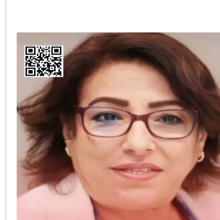
 الأحداث فيها بصيغة أخرى
10:29
الجيش الملكي ينتفض ضد تعيين “ندالا” ويطا
 الجمعيات وملف “ماء القصبة” يفجّر الأوضاع
ا