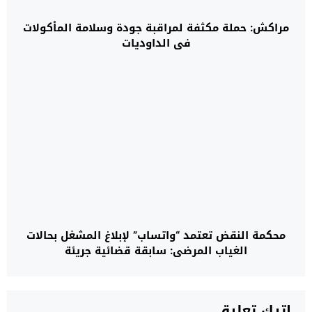
مراكش: حملة مكثفة لمراقبة جودة وسلامة المأكولات
في الداوديات
محكمة النقض تعتمد “واتساب” لإبلاغ المشغل بحالات
الغياب المرضي: سابقة قضائية جريئة
اترك تعليق