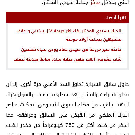
أمني بمدخل
مركز
جماعة سيدي المختار.
اقرأ أيضا...
الدرك بسيدي المختار يفك لغز جريمة قتل ستيني ويوقف
مشتبهين بجماعة أولاد مومنة
حادثة سير مروعة في سيدي حماد يودي بحياة شخصين
شاب عشريني العمر ينهي حياته بمادة سامة بمدينة تيفلت
حاول سائق السيارة تجاوز السد الأمني مرة أخرى، إلا أن
محاولته باءت بالفشل بعد مطاردة وصفت بالهوليودية،
انتهت بالقرب من فضاء السوق الأسبوعي. تمكنت عناصر
الدرك الملكي من القبض على السائق ومرافقه، مما
أسفر عن ضبط أكثر من 750 كيلوغراماً من مخدر القنب