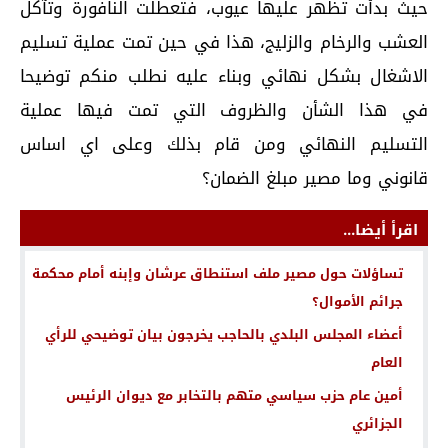
حيث بدأت تظهر عليها عيوب، فتعطلت النافورة وتآكل
العشب والرخام والزليج، هذا في حين تمت عملية تسليم
الاشغال بشكل نهائي وبناء عليه نطلب منكم توضيحا
في هذا الشأن والظروف التي تمت فيها عملية
التسليم النهائي ومن قام بذلك وعلى اي اساس
قانوني وما مصير مبلغ الضمان؟
اقرأ أيضا...
تساؤلات حول مصير ملف استنطاق عرشان وإبنه أمام محكمة
جرائم الأموال؟
أعضاء المجلس البلدي بالحاجب يخرجون بيان توضيحي للرأي
العام
أمين عام حزب سياسي متهم بالتخابر مع ديوان الرئيس
الجزائري