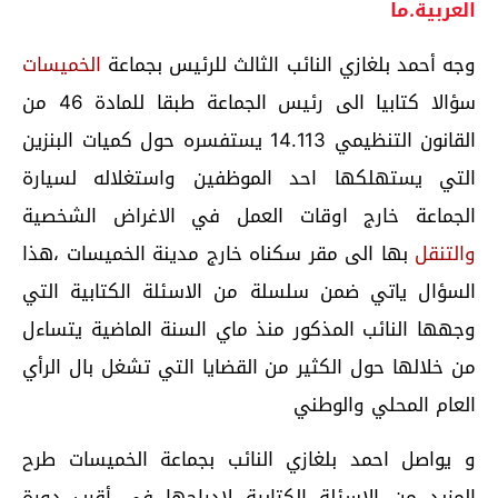
العربية.ما
وجه أحمد بلغازي النائب الثالث للرئيس بجماعة
الخميسات
سؤالا كتابيا الى رئيس الجماعة طبقا للمادة 46 من
القانون التنظيمي 14.113 يستفسره حول كميات البنزين
التي يستهلكها احد الموظفين واستغلاله لسيارة
الجماعة خارج اوقات العمل في الاغراض الشخصية
والتنقل
بها الى مقر سكناه خارج مدينة الخميسات ،هذا
السؤال ياتي ضمن سلسلة من الاسئلة الكتابية التي
وجهها النائب المذكور منذ ماي السنة الماضية يتساءل
من خلالها حول الكثير من القضايا التي تشغل بال الرأي
العام المحلي والوطني
و يواصل احمد بلغازي النائب بجماعة الخميسات طرح
المزيد من الاسئلة الكتابية لادراجها في أقرب دورة