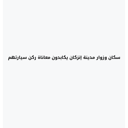
سكان وزوار مدينة إنزكان يكابدون معاناة ركن سيارتهم