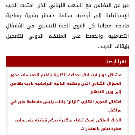
عبر عن التضامن مع الشعب اللبناني الذي امتدت الحرب
الإسرائيلية إلى أراضيه مخلفة خسائر بشرية ومادية
فادحة، مطالبا كل القوى الحية للتنسيق في الأشكال
التضامنية والضغط على المنتظم الدولي للتعجيل
بإيقاف الحرب..
اقرأ أيضا...
مشاكل دوار آيت ابكر بجماعة الكنزرة بإقليم الخميسات محور
السؤال الكتابي الذي وجهته النائبة البرلمانية نادية تهامي
إلى وزير التجهيز
اعتقال المجرم الهارب “الزائر” ونائب رئيس مقاطعة جليز في
مراكش
الدرك الملكي لمركز ثلاثاء بوݣدرة يحكم قبضته على عناصر
خطرة تتاجر بالمخذرات