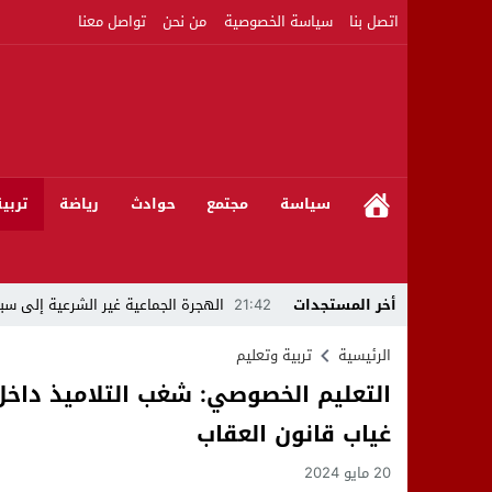
اتصل بنا
سياسة الخصوصية
من نحن
تواصل معنا
سياسة
مجتمع
حوادث
رياضة
تربي
أخر المستجدات
21:42
الهجرة الجماعية غير الشرعية إلى سبت
21:16
بين المشروع الرياضي والإنجاز التاريخي: 
الرئيسية
تربية وتعليم
التعليم الخصوصي: شغب التلاميذ داخل
08:50
مبادرات مواطنة وشركاؤها ينظمون ورشا
غياب قانون العقاب
22:59
رئيس جماعة عين الجوهرة سيدي بوخلخا
20 مايو 2024
09:55
تساؤلات.. كيف أصبح العميد الأمني ال