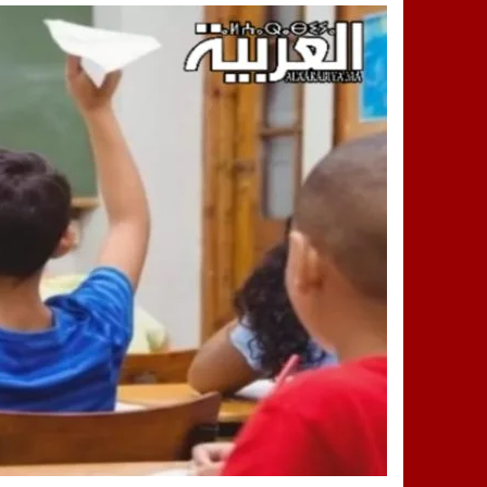
14:25
“العربية.ما” تنشر أخبار تيفلت وأصداء
18:23
طاطا: “اعتداء” على حقوقي يشعل غضب
13:35
عقول الغد تصنع المستقبل: مسابقة “Robot Innov” بمراكش تؤسس لجيل الابتكار والتكنولوجي