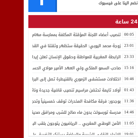
نضم الينا على فيسبوك
24 ساعة
تنصيب أعضاء اللجنة المؤقتة المكلفة بممارسة مهام المجلس الوطني للص
00:05
زوجة محمد اليوبي: الحقيقة ستظهر وثقتنا في القضاء ثابتة
23:01
الرابطة المغربية للمواطنة وحقوق الإنسان تعلن إيداع رئيسها إدريس 
23:33
صاحب السمو الملكي ولي العهد الأمير مولاي الحسن يدشن “برج محمد 
15:16
اختلالات مستشفى الزموري بالقنيطرة تصل إلى البرلمان واستقالة مدير
16:46
أولاد تايمة تحتضن مراسيم تنصيب قاضية جديدة ونائب لوكيل الملك بالمح
01:43
بوجدور: فرقة مكافحة المخدرات توقف خمسينياً وتحجز 10 كيلوغرامات من الشيرا
11:36
مدرسة تورسولت بدون ماء صالح للشرب ومرافق صحية في وضعية كارثية،أولي
14:46
الأمن الوطني المغربي .. الرياضيون يتوجون بلقب البطولة العربية للعدو 
11:05
الاتحاد النقابي للشبيبة والرياضة يستنكر التضييق على الموظفين بجهة ا
19:01