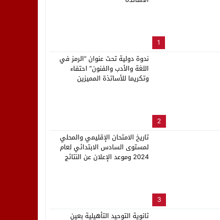
لب بنزاهة النهائي
1
ندوة دولية تحت عنوان “الرمز في
اللغة والأدب والفنون” احتفاء
وتكريما للأساتذة المميزين
2
تاريخ الامتحان الإقليمي والمحلي
لمستوى السادس الابتدائي لعام
2024 وموعد الإعلان عن النتائج
3
ثانوية التوحيد التأهيلية بعين