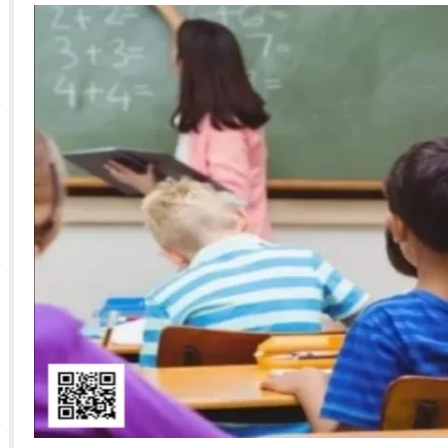
 الأحداث فيها بصيغة أخرى
10:29
الجيش الملكي ينتفض ضد تعيين “ندالا” ويطا
 الجمعيات وملف “ماء القصبة” يفجّر الأوضاع
ا