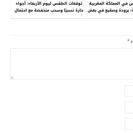
 في المملكة المغربية
توقعات الطقس ليوم الأربعاء: أجواء
ة: برودة وصقيع في بعض
حارة نسبيًا وسحب منخفضة مع احتمال
وهبات رياح قوية
أمطار خفيفة في مناطق متفرقة من
المغرب
بـ
*