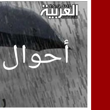
14:25
“العربية.ما” تنشر أخبار تيفلت وأصداء
18:23
طاطا: “اعتداء” على حقوقي يشعل غضب
13:35
عقول الغد تصنع المستقبل: مسابقة “Robot Innov” بمراكش تؤسس لجيل الابتكار والتكنولوجي