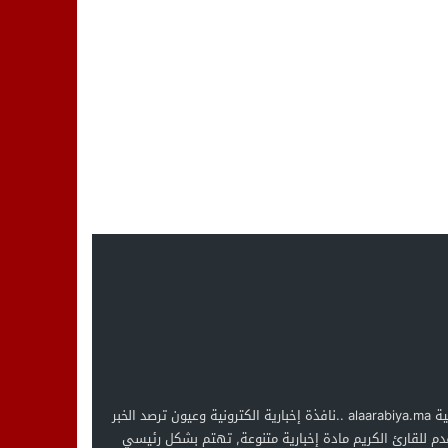
العربية alaarabiya.ma ..نافذة إخبارية الكترونية وعيون ترصد الخبر
دم للقارئ الكريم مادة إخبارية متنوعة, تهتم بشكل رئيسي