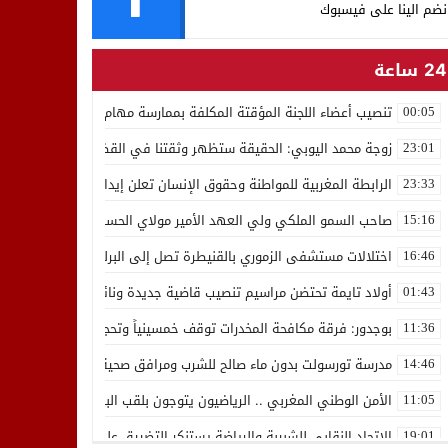
نضم الينا على فيسبوك
24 ساعة
تنصيب أعضاء اللجنة المؤقتة المكلفة بممارسة مهام المجلس الوطني للص
00:05
زوجة محمد اليوبي: الحقيقة ستظهر وثقتنا في القضاء ثابتة
23:01
الرابطة المغربية للمواطنة وحقوق الإنسان تعلن إيداع رئيسها إدريس 
23:33
صاحب السمو الملكي ولي العهد الأمير مولاي الحسن يدشن “برج محمد 
15:16
اختلالات مستشفى الزموري بالقنيطرة تصل إلى البرلمان واستقالة مدير
16:46
أولاد تايمة تحتضن مراسيم تنصيب قاضية جديدة ونائب لوكيل الملك بالمح
01:43
بوجدور: فرقة مكافحة المخدرات توقف خمسينياً وتحجز 10 كيلوغرامات من الشيرا
11:36
مدرسة تورسولت بدون ماء صالح للشرب ومرافق صحية في وضعية كارثية،أولي
14:46
الأمن الوطني المغربي .. الرياضيون يتوجون بلقب البطولة العربية للعدو 
11:05
الاتحاد النقابي للشبيبة والرياضة يستنكر التضييق على الموظفين بجهة ا
19:01