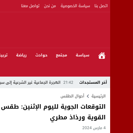
اتصل بنا
سياسة الخصوصية
من نحن
تواصل معنا
سياسة
مجتمع
حوادث
رياضة
تربي
أخر المستجدات
21:42
الهجرة الجماعية غير الشرعية إلى سبت
21:16
بين المشروع الرياضي والإنجاز التاريخي: 
الرئيسية
أحوال الطقس
التوقعات الجوية لليوم الإثنين: طقس 
08:50
مبادرات مواطنة وشركاؤها ينظمون ورشا
القوية ورذاذ مطري
22:59
رئيس جماعة عين الجوهرة سيدي بوخلخا
4 مارس 2024
09:55
تساؤلات.. كيف أصبح العميد الأمني ال