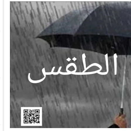
 الأحداث فيها بصيغة أخرى
10:29
الجيش الملكي ينتفض ضد تعيين “ندالا” ويطا
 الجمعيات وملف “ماء القصبة” يفجّر الأوضاع
ا