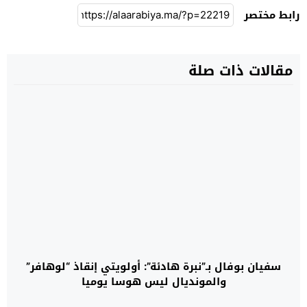
رابط مختصر
مقالات ذات صلة
سفيان بوفال بـ”نبرة هادئة”: أولويتي إنقاذ “لوهافر”
والمونديال ليس هوسا يوميا