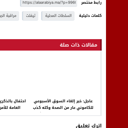
رابط مختصر
كلمات دليلية
السلطات المحلية
تيفلت
مراقبة الج
مقالات ذات صلة
عاجل: خبر إلغاء السوق الأسبوعي
للكاموني عار من الصحة وكله كذب
العامة للأ
وبهتان.. وجريدة العربية تنشر
التفاصيل
اترك تعليق