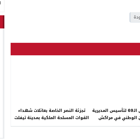
ا
ودة
احتفال بالذكرى الـ69 لتأسيس المديرية
تجزئة النصر الخاصة بعائلات شهداء
من الوطني في مراكش
القوات المسلحة الملكية بمدينة تيفلت
تخرج للوجود