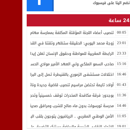
نضم الينا على فيسبوك
24 ساعة
تنصيب أعضاء اللجنة المؤقتة المكلفة بممارسة مهام المجلس الوطني للص
00:05
زوجة محمد اليوبي: الحقيقة ستظهر وثقتنا في القضاء ثابتة
23:01
الرابطة المغربية للمواطنة وحقوق الإنسان تعلن إيداع رئيسها إدريس 
23:33
صاحب السمو الملكي ولي العهد الأمير مولاي الحسن يدشن “برج محمد 
15:16
اختلالات مستشفى الزموري بالقنيطرة تصل إلى البرلمان واستقالة مدير
16:46
أولاد تايمة تحتضن مراسيم تنصيب قاضية جديدة ونائب لوكيل الملك بالمح
01:43
بوجدور: فرقة مكافحة المخدرات توقف خمسينياً وتحجز 10 كيلوغرامات من الشيرا
11:36
مدرسة تورسولت بدون ماء صالح للشرب ومرافق صحية في وضعية كارثية،أولي
14:46
الأمن الوطني المغربي .. الرياضيون يتوجون بلقب البطولة العربية للعدو 
11:05
الاتحاد النقابي للشبيبة والرياضة يستنكر التضييق على الموظفين بجهة ا
19:01