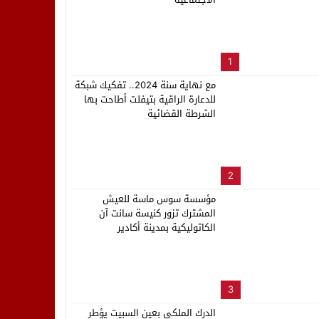
لب بنزاهة النهائي
1
مع نهاية سنة 2024.. تفكيك شبكة
للدعارة الراقية بتيفلت أطاحت بها
الشرطة القضائية
2
مؤسسة سوس ماسة للعيش
المشترك تزور كنيسة سانت آن
الكاثوليكية بمدينة أكادير
3
الدرك الملكي بعين السبيت يؤطر