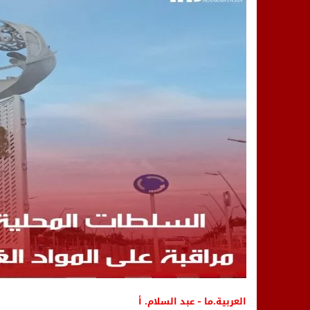
14:25
“العربية.ما” تنشر أخبار تيفلت وأصداء
18:23
طاطا: “اعتداء” على حقوقي يشعل غضب
13:35
عقول الغد تصنع المستقبل: مسابقة “Robot Innov” بمراكش تؤسس لجيل الابتكار والتكنولوجي
العربية.ما - عبد السلام. أ