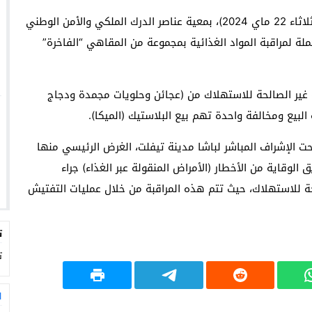
شنت السلطات المحلية التابعة لباشوية تيفلت، اليوم (الثلاثاء 22 ماي 2024)، بمعية عناصر الدرك الملكي والأمن الوطني
ة لمراقبة المواد الغذائية بمجموعة من المقاهي “الفاخرة”
ة غير الصالحة للاستهلاك من (عجائن وحلويات مجمدة ودجاج
حت الإشراف المباشر لباشا مدينة تيفلت، الغرض الرئيسي منها
وقاية من الأخطار (الأمراض المنقولة عبر الغذاء) جراء
لحة للاستهلاك، حيث تتم هذه المراقبة من خلال عمليات التفتيش
ت
ت
ا