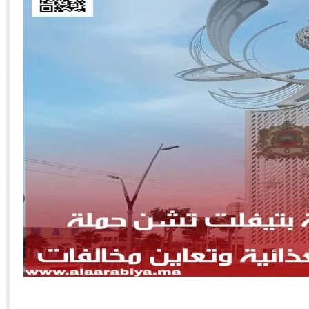
 الأحداث فيها بصيغة أخرى
10:29
الجيش الملكي ينتفض ضد تعيين “ندالا” ويطا
 الجمعيات وملف “ماء القصبة” يفجّر الأوضاع
ا