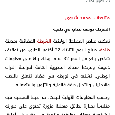
23 أكتوبر 2024
متابعة .. محمد شيوي
الشرطة توقف نصاب في طنجة
تمكنت عناصر المصلحة الولائية
الشرطة
القضائية بمدينة
طنجة
، صباح اليوم الثلاثاء 22 أكتوبر الجاري، من توقيف
شخص يبلغ من العمر 32 سنة، وذلك بناءً على معلومات
دقيقة وفرتها مصالح المديرية العامة لمراقبة التراب
الوطني. يُشتبه في تورطه في قضايا تتعلق بالنصب
والاحتيال وانتحال صفة قانونية والتزوير واستعماله.
وحسب المعلومات الأولية للبحث، تم ضبط المشتبه فيه
متلبساً بحيازة بطائق مهنية مزورة تحتوي على صورته
الشخصية وصفات وظيفية وهمية في مؤسسات أمنية،