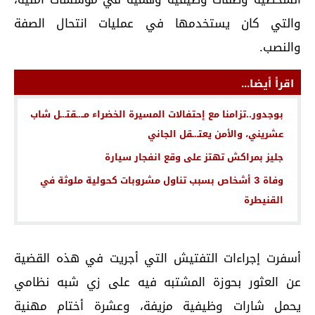
والتي كان يستخدمها في عمليات انتحال الصفة
والنصب.
اقرأ أيضا...
بوجدور..تزامنا مع إحتفالات المسيرة الخضراء مــ.ـقتـ.ـل شاب
عشريني، والأمن يعتـ.ـقل الجاني
جليز بمراكش تهتز على وقع انفجار سيارة
وفاة 3 أشخاص بسبب تناول مشروبات كحولية ملوثة في
القنيطرة
أسفرت إجراءات التفتيش التي أجريت في هذه القضية
عن العثور بحوزة المشتبه فيه على زي شبه نظامي
يحمل شارات وظيفية مزيفة، وعشرة أختام مهنية