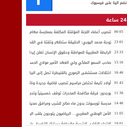
نضم الينا على فيسبوك
24 ساعة
تنصيب أعضاء اللجنة المؤقتة المكلفة بممارسة مهام المجلس الوطني للص
00:05
زوجة محمد اليوبي: الحقيقة ستظهر وثقتنا في القضاء ثابتة
23:01
الرابطة المغربية للمواطنة وحقوق الإنسان تعلن إيداع رئيسها إدريس 
23:33
صاحب السمو الملكي ولي العهد الأمير مولاي الحسن يدشن “برج محمد 
15:16
اختلالات مستشفى الزموري بالقنيطرة تصل إلى البرلمان واستقالة مدير
16:46
أولاد تايمة تحتضن مراسيم تنصيب قاضية جديدة ونائب لوكيل الملك بالمح
01:43
بوجدور: فرقة مكافحة المخدرات توقف خمسينياً وتحجز 10 كيلوغرامات من الشيرا
11:36
مدرسة تورسولت بدون ماء صالح للشرب ومرافق صحية في وضعية كارثية،أولي
14:46
الأمن الوطني المغربي .. الرياضيون يتوجون بلقب البطولة العربية للعدو 
11:05
الاتحاد النقابي للشبيبة والرياضة يستنكر التضييق على الموظفين بجهة ا
19:01