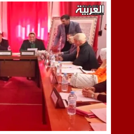
14:25
“العربية.ما” تنشر أخبار تيفلت وأصداء
18:23
طاطا: “اعتداء” على حقوقي يشعل غضب
13:35
عقول الغد تصنع المستقبل: مسابقة “Robot Innov” بمراكش تؤسس لجيل الابتكار والتكنولوجي