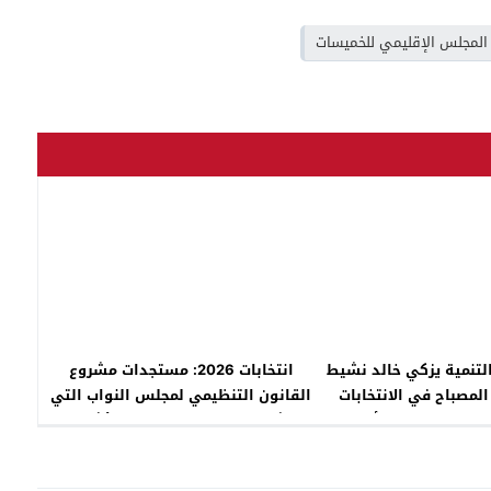
المجلس الإقليمي للخميسات
التنمية يزكي خالد نشيط
انتخابات 2026: مستجدات مشروع
المصباح في الانتخابات
القانون التنظيمي لمجلس النواب التي
دائرة الخميسات أولماس
تكشف عن منع مجموعة من الأشخاص
من الترشح