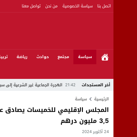
اتصل بنا
سياسة الخصوصية
من نحن
تواصل معنا
سياسة
مجتمع
حوادث
رياضة
تربي
أخر المستجدات
21:42
الهجرة الجماعية غير الشرعية إلى سبت
21:16
بين المشروع الرياضي والإنجاز التاريخي: 
الرئيسية
سياسة
08:50
مبادرات مواطنة وشركاؤها ينظمون ورشا
3,5 مليون درهم
22:59
رئيس جماعة عين الجوهرة سيدي بوخلخا
24 أكتوبر 2024
09:55
تساؤلات.. كيف أصبح العميد الأمني ال