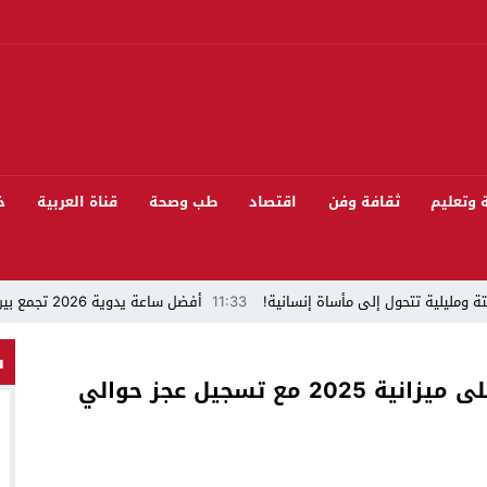
ة وتعليم
ثقافة وفن
اقتصاد
طب وصحة
قناة العربية
خ
ة ومليلية تتحول إلى مأساة إنسانية!
11:33
أفضل ساعة يدوية 2026 تجمع بين الأناقة والدقة
“قراءة في مشاركة المنتخب المغربي لكرة القدم في كأس العالم FIFA 2026 ”
س
المجلس الإقليمي للخميسات يصادق على ميزانية 2025 مع تسجيل عجز حوالي
 بيئيا بغابة المقاومة بمدينة الخميسات
ل تيفلت يجمع السياسيين “الأصدقاء/الأعداء” في الموسم السنوي للتبوريدة في د
سابق محمود عرشان رئيسا للكونفدرالية الإفريقية للكرة الحديدية؟