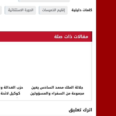
كلمات دليلية
إقليم الخميسات
الدورة الاستثنائية
مقالات ذات صلة
جلالة الملك محمد السادس يعين
حزب العدالة و
مجموعة من السفراء والمسؤولين
كوكيل لائحة 
الحكوميين في مناصب جديدة لتعزيز
التشريعية عن 
التعاون الدولي والإصلاح الإداري
اترك تعليق