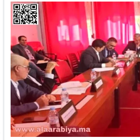
 الأحداث فيها بصيغة أخرى
10:29
الجيش الملكي ينتفض ضد تعيين “ندالا” ويطا
 الجمعيات وملف “ماء القصبة” يفجّر الأوضاع
ا