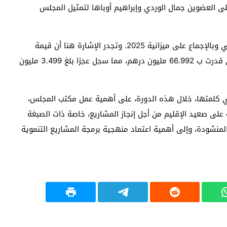
على العضوين جمال الوردي وإبراهيم أوباها لتمثيل المجلس
أما بخصوص النقطة الثانية، فقد صادق المجلس الإقليمي وبالإجماع على ميزانية 2025. وتجدر الإشارة هنا أن قيمة
الإيرادات بلغت 63.493 مليون درهم مقابل النفقات التي قدرت ب 66.992 مليون درهم، مما سجل عجزا بلغ 3.499 مليون
 كلمتها، خلال هذه الدورة، على أهمية عمل مكتب المجلس،
 على صعيد الإقليم من أجل إنجاز المشاريع، خاصة ذات الصبغة
لمنشودة، وإلى أهمية اعتماد منهجية برمجة المشاريع التنموية