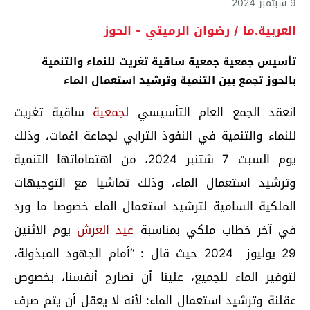
9 سبتمبر 2024
العربية.ما / رضوان الرميتي - الحوز
تأسيس جمعية جمعية ساقية تغريت للنماء والتنمية
بالحوز تجمع بين التنمية وترشيد استعمال الماء
انعقد الجمع العام التأسيسي ل
جمعية
ساقية تغريت
للنماء والتنمية في النفوذ الترابي لجماعة اغمات، وذلك
يوم السبت 7 شتنبر 2024، من اهتماماتها التنمية
وترشيد استعمال الماء، وذلك تماشيا مع التوجيهات
الملكية السامية لترشيد استعمال الماء خصوصا ما ورد
في آخر خطاب ملكي بمناسبة
عيد العرش
يوم الاثنين
29 يوليوز 2024 حيث قال : “أمام الجهود المبذولة،
لتوفير الماء للجميع، علينا أن نصارح أنفسنا، بخصوص
عقلنة وترشيد استعمال الماء: لأنه لا يعقل أن يتم صرف