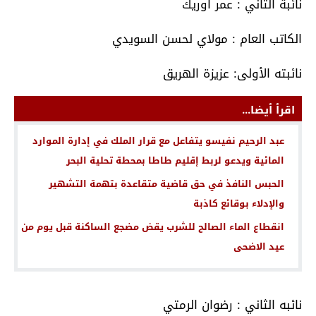
نائبة الثاني : عمر أوريك
الكاتب العام : مولاي لحسن السويدي
نائبته الأولى: عزيزة الهريق
اقرأ أيضا...
عبد الرحيم نفيسو يتفاعل مع قرار الملك في إدارة الموارد
المائية ويدعو لربط إقليم طاطا بمحطة تحلية البحر
الحبس النافذ في حق قاضية متقاعدة بتهمة التشهير
والإدلاء بوقائع كاذبة
انقطاع الماء الصالح للشرب يقض مضجع الساكنة قبل يوم من
عيد الاضحى
نائبه الثاني : رضوان الرمتي