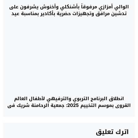
الوالي أمزازي مرفوقاً بأشنكلي وأخنوش يشرفون على
تدشين مرافق وتجهيزات حضرية بأكادير بمناسبة عيد
العرش المجيد
انطلاق البرنامج التربوي والترفيهي لأطفال العالم
القروي بموسم التخييم 2025: جمعية الرحامنة شريك في
رهان بناء الأجيال
اترك تعليق