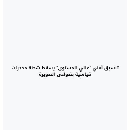
تنسيق أمني “عالي المستوى” يسقط شحنة مخدرات
قياسية بضواحي الصويرة