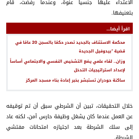
الاعتداء عليها جنسياً عنوة، وعندما رفضت، قام
بتعنيفها.
اقرأ أيضا...
محكمة الاستئناف بالجديد تصدر حكمًا بالسجن 20 عامًا في
قضية “بيدوفيل الجديدة
وزان.. لقاء علمي يضع التشخيص النفسي والاجتماعي أساساً
لإعداد استراتيجيات التدخل
ساكنة حودران تستبشر بخبر إعادة بناء مسجد المركز
خلال التحقيقات، تبين أن الشرطي سبق أن تم توقيفه
عن العمل عندما كان يشغل وظيفة حارس أمن، لكنه عاد
إلى سلك الشرطة بعد اجتيازه امتحانات مفتشي
الشرطة.