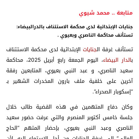
متابعة .. محمد شيوي
جنايات الإبتدائية لدى محكمة الاستئناف بالدرالبيضاء:
تستأنف محاكمة الناصري وبعيوي .
تستأنف غرفة ال
جنايات
الإبتدائية لدى محكمة الاستئناف
ب
الدار البيضاء
، اليوم الجمعة رابع أبريل 2025، محاكمة
سعيد الناصري، و عبد النبي بعيوي، المتابعين رفقة
آخرين على خلفية ملف بارون المخدرات الشهير بـ
“إسكوبار الصحراء”.
وكان دفاع المتهمين في هذه القضية طالب خلال
جلسة خامس أكتوبر المنصرم والتي عرفت حضور سعيد
الناصري وعبد النبي بعيوي، بإحضار المتهم “الحاج
المالي” إلى غرفة الجنايات من أجل الاستماع إليه، لأن