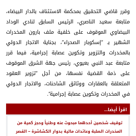
وقرر قاضي التحقيق بمحكمة الاستئناف بالدار البيضاء،
متابعة سعيد الناصري، الرئيس السابق لنادي الوداد
البيضاوي الموقوف على خلفية ملف بارون المخدرات
الشهير بـ “إسكوبار الصحراء”، بجناية الاتجار الدولي
بالمخدرات والتزوير وتكوين عصابة إجرامية، فيما قرر
متابعة عبد النبي بعيوي، رئيس جهة الشرق الموقوف
على ذمة القضية نفسها، من أجل “تزوير العقود
المتعلقة بالعقارات ووثائق الشاحنات، والاتجار الدولي
في المخدرات وتكوين عصابة إجرامية”.
اقرأ أيضا...
توقيف شخصين أحدهما مبحوث عنه وطنياً وحجز كمية من
المخدرات الصلبة وعائدات مالية بدوار الكشاشرة – القصر