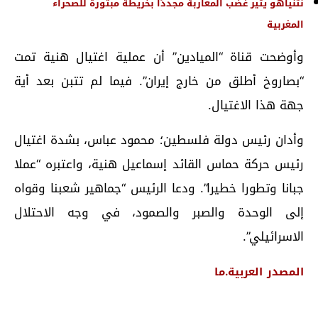
نتنياهو يثير غضب المغاربة مجددًا بخريطة مبتورة للصحراء
المغربية
وأوضحت قناة “الميادين” أن عملية اغتيال هنية تمت
“بصاروخ أطلق من خارج إيران”. فيما لم تتبن بعد أية
جهة هذا الاغتيال.
وأدان رئيس دولة فلسطين؛ محمود عباس، بشدة اغتيال
رئيس حركة حماس القائد إسماعيل هنية، واعتبره “عملا
جبانا وتطورا خطيرا”. ودعا الرئيس “جماهير شعبنا وقواه
إلى الوحدة والصبر والصمود، في وجه الاحتلال
الاسرائيلي”.
المصدر
العربية.ما