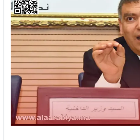
 الأحداث فيها بصيغة أخرى
10:29
الجيش الملكي ينتفض ضد تعيين “ندالا” ويطا
 الجمعيات وملف “ماء القصبة” يفجّر الأوضاع
ا