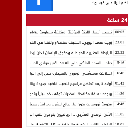
نضم الينا على فيسبوك
24 ساعة
تنصيب أعضاء اللجنة المؤقتة المكلفة بممارسة مهام المجلس الوطني للص
00:05
زوجة محمد اليوبي: الحقيقة ستظهر وثقتنا في القضاء ثابتة
23:01
الرابطة المغربية للمواطنة وحقوق الإنسان تعلن إيداع رئيسها إدريس 
23:33
صاحب السمو الملكي ولي العهد الأمير مولاي الحسن يدشن “برج محمد 
15:16
اختلالات مستشفى الزموري بالقنيطرة تصل إلى البرلمان واستقالة مدير
16:46
أولاد تايمة تحتضن مراسيم تنصيب قاضية جديدة ونائب لوكيل الملك بالمح
01:43
بوجدور: فرقة مكافحة المخدرات توقف خمسينياً وتحجز 10 كيلوغرامات من الشيرا
11:36
مدرسة تورسولت بدون ماء صالح للشرب ومرافق صحية في وضعية كارثية،أولي
14:46
الأمن الوطني المغربي .. الرياضيون يتوجون بلقب البطولة العربية للعدو 
11:05
الاتحاد النقابي للشبيبة والرياضة يستنكر التضييق على الموظفين بجهة ا
19:01