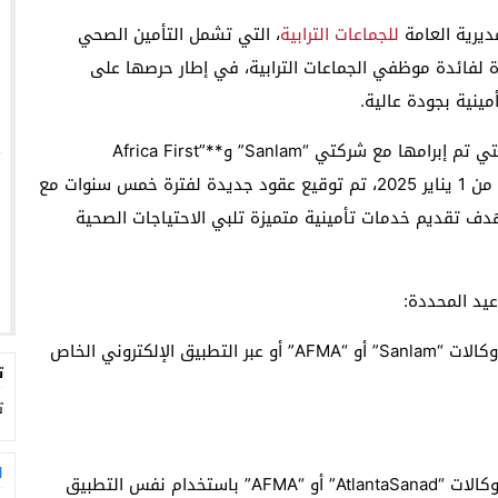
مديرية العامة
للجماعات الترابية
، التي تشمل التأمين الصحي
ة لفائدة موظفي الجماعات الترابية، في إطار حرصها على
ينية بجودة عالية.
وحسب مراسلة صادرة عن الوزارة، فإن العقود السابقة التي تم إبرامها مع شركتي “Sanlam” و**”Africa First
Assist”** انتهت صلاحيتها في 31 دجنبر 2024. وابتداءً من 1 يناير 2025، تم توقيع عقود جديدة لفترة خمس سنوات مع
AtlantaSa” و**”Africa First Assist”** بهدف تقديم خدمات تأمينية متميزة تلبي الاحتياجات الصحية
عيد المحددة:
الملفات الخاصة بالفترة ما قبل 1 يناير 2025: تودع لدى وكالات “Sanlam” أو “AFMA” أو عبر التطبيق الإلكتروني الخاص
ت
ت
ا
الملفات الخاصة بالفترة ما بعد 1 يناير 2025: تودع لدى وكالات “AtlantaSanad” أو “AFMA” باستخدام نفس التطبيق