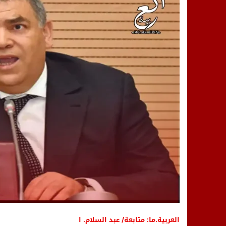
14:25
“العربية.ما” تنشر أخبار تيفلت وأصداء
18:23
طاطا: “اعتداء” على حقوقي يشعل غضب
13:35
عقول الغد تصنع المستقبل: مسابقة “Robot Innov” بمراكش تؤسس لجيل الابتكار والتكنولوجي
العربية.ما: متابعة/ عبد السلام. ا