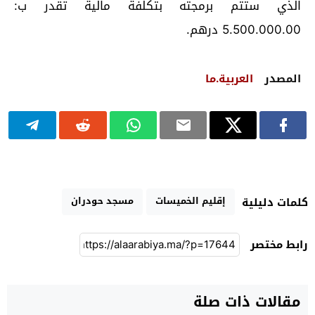
الذي ستتم برمجته بتكلفة مالية تقدر ب:
5.500.000.00 درهم.
المصدر
العربية.ما
إقليم الخميسات
مسجد حودران
كلمات دليلية
رابط مختصر
مقالات ذات صلة