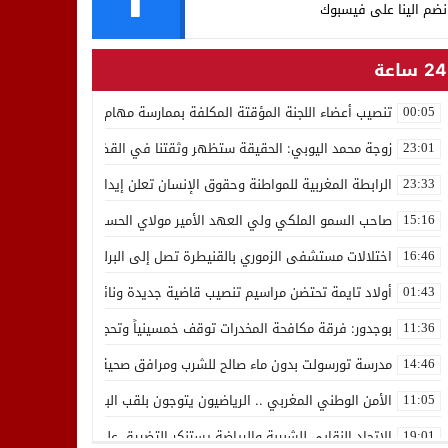
نضم الينا على فيسبوك
24 ساعة
تنصيب أعضاء اللجنة المؤقتة المكلفة بممارسة مهام المجلس الوطني للص
00:05
زوجة محمد اليوبي: الحقيقة ستظهر وثقتنا في القضاء ثابتة
23:01
الرابطة المغربية للمواطنة وحقوق الإنسان تعلن إيداع رئيسها إدريس 
23:33
صاحب السمو الملكي ولي العهد الأمير مولاي الحسن يدشن “برج محمد 
15:16
اختلالات مستشفى الزموري بالقنيطرة تصل إلى البرلمان واستقالة مدير
16:46
أولاد تايمة تحتضن مراسيم تنصيب قاضية جديدة ونائب لوكيل الملك بالمح
01:43
بوجدور: فرقة مكافحة المخدرات توقف خمسينياً وتحجز 10 كيلوغرامات من الشيرا
11:36
مدرسة تورسولت بدون ماء صالح للشرب ومرافق صحية في وضعية كارثية،أولي
14:46
الأمن الوطني المغربي .. الرياضيون يتوجون بلقب البطولة العربية للعدو 
11:05
الاتحاد النقابي للشبيبة والرياضة يستنكر التضييق على الموظفين بجهة ا
19:01