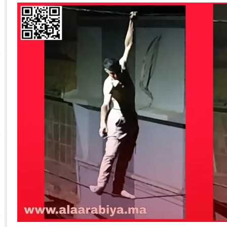
 الأحداث فيها بصيغة أخرى
10:29
الجيش الملكي ينتفض ضد تعيين “ندالا” ويطا
 الجمعيات وملف “ماء القصبة” يفجّر الأوضاع
ا