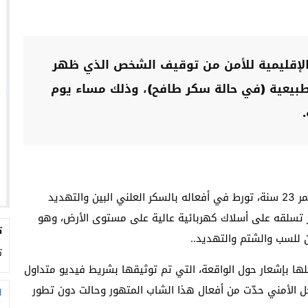
الإقليمية للأمن من توقيف الشخص الذي ظهر
بيعية (في حالة سكر طافح)، وذلك مساء يوم
وأوضحت المصادر أن الشخص الموقوف (ع)، البالغ من العمر 23 سنة، تورط في أفعاله بالسكر العلني البين والتهديد
بر تسلقه على أسلاك كهربائية عالية على مستوى الأرض، وهو
ت
 للسب والشتم والتهديد..
ت
ها بإشعار حول الواقعة، التي تم توثيقها بشريط فيديو متداول
ل الأمني حدّت من أفعال هذا الشاب المتهور وحالت دون تطور
ا