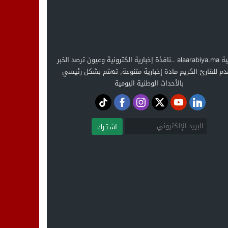
العربية alaarabiya.ma ..نافذة إخبارية الكترونية وعيون ترصد الخبر
دم للقارئ الكريم مادة إخبارية متنوعة, تهتم بشكل رئيسي
بالأحداث الوطنية اليومية
اشـتـرك