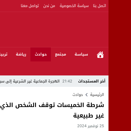
اتصل بنا
سياسة الخصوصية
من نحن
تواصل معنا
سياسة
مجتمع
حوادث
رياضة
تربي
أخر المستجدات
21:42
الهجرة الجماعية غير الشرعية إلى سبت
21:16
بين المشروع الرياضي والإنجاز التاريخي: 
الرئيسية
حوادث
شرطة الخميسات توقف الشخص الذي 
08:50
مبادرات مواطنة وشركاؤها ينظمون ورشا
غير طبيعية
22:59
رئيس جماعة عين الجوهرة سيدي بوخلخا
25 نوفمبر 2024
09:55
تساؤلات.. كيف أصبح العميد الأمني ال