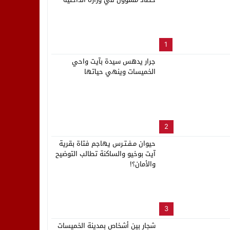
بالعاصمة الرباط
لب بنزاهة النهائي
1
جرار يدهس سيدة بآيت واحي
الخميسات وينهي حياتها
2
حيوان مـفـتـرس يهاجم فتاة بقرية
آيت بوخيو والساكنة تطالب التوضيح
والأمان؟!
3
شجار بين أشخاص بمدينة الخميسات