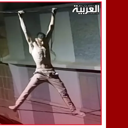
14:25
“العربية.ما” تنشر أخبار تيفلت وأصداء
18:23
طاطا: “اعتداء” على حقوقي يشعل غضب
13:35
عقول الغد تصنع المستقبل: مسابقة “Robot Innov” بمراكش تؤسس لجيل الابتكار والتكنولوجي