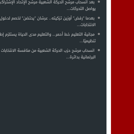
بعد انسحاب مرشح الحركة الشعبية مرشح الإتحاد الإشتراك
يواصل التحركات...
بعدما “رفض” أوزين تزكيته.. عرشان “يحتضن” لخصم لدخول 
الانتخابات...
مجانية التعليم خط أحمر… والتعليم مدى الحياة يستلزم إطار
تنظيميًا...
انسحاب مرشح حزب الحركة الشعبية من منافسة الانتخابات
البرلمانية بدائرة...