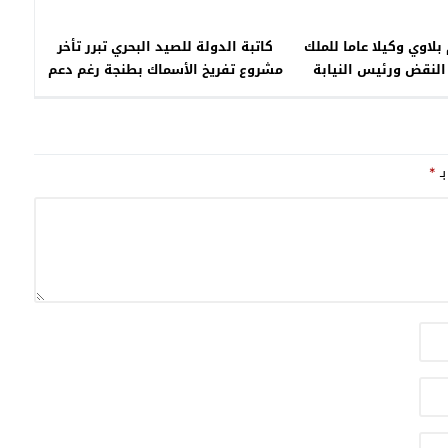
لاوي وكيلا عاما للملك
كاتبة الدولة للصيد البحري تبرر تأخر
لنقض ورئيس النيابة
مشروع تفريخ الأسماك بطنجة رغم دعم
العامة
بـ20 مليون درهم
بـ
*