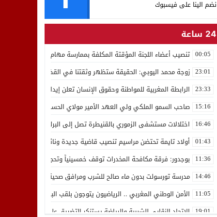
نضم الينا على فيسبوك
24 ساعة
تنصيب أعضاء اللجنة المؤقتة المكلفة بممارسة مهام المجلس الوطني للص
00:05
زوجة محمد اليوبي: الحقيقة ستظهر وثقتنا في القضاء ثابتة
23:01
الرابطة المغربية للمواطنة وحقوق الإنسان تعلن إيداع رئيسها إدريس 
23:33
صاحب السمو الملكي ولي العهد الأمير مولاي الحسن يدشن “برج محمد 
15:16
اختلالات مستشفى الزموري بالقنيطرة تصل إلى البرلمان واستقالة مدير
16:46
أولاد تايمة تحتضن مراسيم تنصيب قاضية جديدة ونائب لوكيل الملك بالمح
01:43
بوجدور: فرقة مكافحة المخدرات توقف خمسينياً وتحجز 10 كيلوغرامات من الشيرا
11:36
مدرسة تورسولت بدون ماء صالح للشرب ومرافق صحية في وضعية كارثية،أولي
14:46
الأمن الوطني المغربي .. الرياضيون يتوجون بلقب البطولة العربية للعدو 
11:05
الاتحاد النقابي للشبيبة والرياضة يستنكر التضييق على الموظفين بجهة ا
19:01