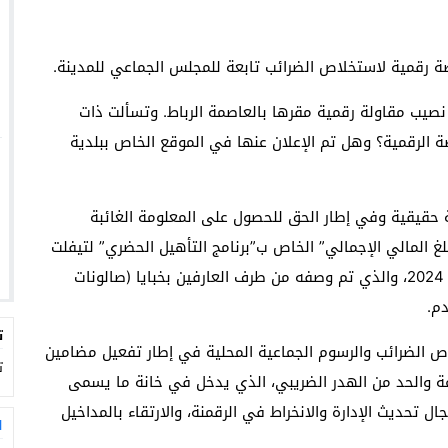
ة رقمية لاستخلاص الضرائب تابعة للمجلس الجماعي للمدينة.
صيب مقاولة رقمية مقرها بالعاصمة الرباط. وتسألت ذات
 الرقمية؟ وهل تم الإعلان عنها في الموقع الخاص ببلدية
 حقيقية وفي إطار الحق للحصول على المعلومة الغائبة
 المالي الإجمالي” الخاص ب”برنامج التأهيل الحضري” لتيفلت
لأزيد من 14 سنة من التسيير الجماعي وإلى حدود اليوم 2024، والذي تم وصفه من طرف العارفين بخبايا (صالونات
دم.
ت
ص الضرائب والرسوم الجماعية المحلية في إطار تفعيل مضامين
ت
اعة والحد من الهدر الضريبي، الذي يدخل في خانة ما يسمى
 تحديث الإدارة والانخراط في الرقمنة، والارتقاء بالمداخيل
ا