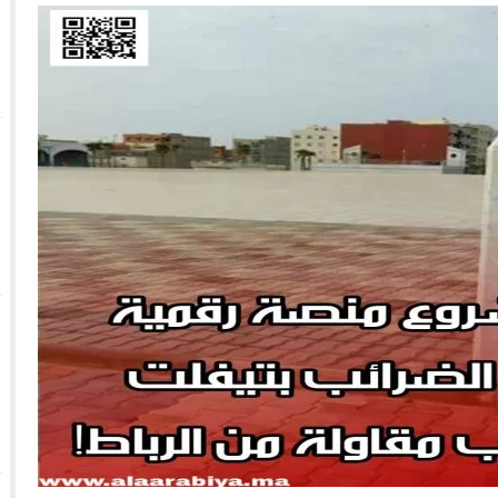
 الأحداث فيها بصيغة أخرى
10:29
الجيش الملكي ينتفض ضد تعيين “ندالا” ويطا
 الجمعيات وملف “ماء القصبة” يفجّر الأوضاع
ا