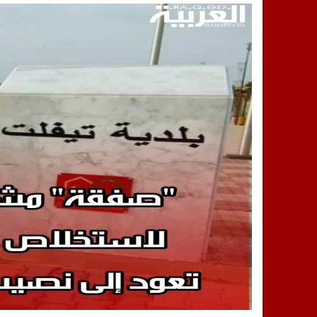
14:25
“العربية.ما” تنشر أخبار تيفلت وأصداء
18:23
طاطا: “اعتداء” على حقوقي يشعل غضب
13:35
عقول الغد تصنع المستقبل: مسابقة “Robot Innov” بمراكش تؤسس لجيل الابتكار والتكنولوجي