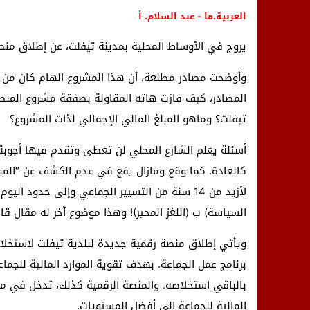
العربية.ما - عبد السلام. أ
يروج في الأوساط المحلية بمدينة تيفلت، عن إطلاق منص
وأوضحت مصادر مطلعة، أن هذا المشروع الهام كان من ن
المصادر، كيف فازت هاته المقاولة بصفقة مشروع المنصة
تيفلت؟ وماهو المبلغ المالي الإجمالي لذات المشروع؟
أسئلة يعلم الشارع المحلي لن تعطى وتقدم فيها أجوبة
كالعادة. كما وقع ومازال يقع في عدم الكشف عن “المبلغ
السياسة) ب (اللغز المحير)! وهذا موضوع آخر له مقال قا
ويأتي إطلاق منصة رقمية جديدة لبلدية تيفلت لاستخلا
برنامج عمل الجماعة. بهدف تقوية الموارد المالية للجم
بالباقي استخلاصه. والمنصة الرقمية كذلك، تدخل في مجال
المالية للجماعة إلى أفضل المستويات
.