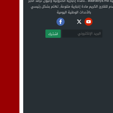
العربية alaarabiya.ma ..نافذة إخبارية الكترونية وعيون ترصد الخبر
دم للقارئ الكريم مادة إخبارية متنوعة, تهتم بشكل رئيسي
بالأحداث الوطنية اليومية
اشـتـرك