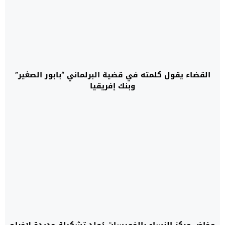
القضاء يقول كلمته في قضية البرلماني “بابور الصغير”
وبنك إفريقيا
مخاض مركز النساء بالخميسات يُولد تشكيلة جديدة لإخراج