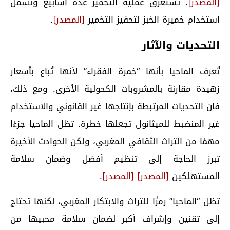
[المصدر]
. تستغرق عملية التخمير عدة أسابيع وتشمل
استخدام خميرة الخبز لتحفيز التخمير
[المصدر]
.
التحديات والآثار
تُعرف الماحيا بأنها “خمرة الفقراء” لأنها تُباع بأسعار
زهيدة مقارنة بالمشروبات الكحولية الأخرى. ومع ذلك،
فإن التحديات المرتبطة بإنتاجها غير القانوني والاستخدام
غير المنضبط للميثانول تجعلها خطرة. تظل الماحيا جزءًا
مهمًا من التراث الثقافي المغربي، ولكن الحوادث الأخيرة
تبرز الحاجة إلى تنظيم أفضل وضمان سلامة
المستهلكين
[المصدر]
[المصدر]
.
تظل “الماحيا” رمزًا للتراث والابتكار المغربي، لكنها تحتاج
إلى تقنين وإشراف أكبر لضمان سلامة محبيها من