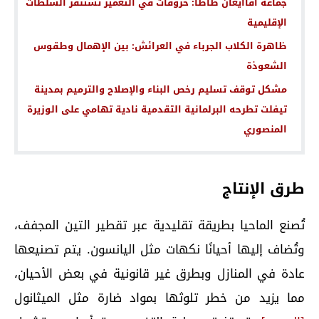
جماعة اقاايغان طاطا: خروقات في التعمير تستنفر السلطات
الإقليمية
ظاهرة الكلاب الجرباء في العرائش: بين الإهمال وطقوس
الشعوذة
مشكل توقف تسليم رخص البناء والإصلاح والترميم بمدينة
تيفلت تطرحه البرلمانية التقدمية نادية تهامي على الوزيرة
المنصوري
طرق الإنتاج
تُصنع الماحيا بطريقة تقليدية عبر تقطير التين المجفف،
وتُضاف إليها أحيانًا نكهات مثل اليانسون. يتم تصنيعها
عادة في المنازل وبطرق غير قانونية في بعض الأحيان،
مما يزيد من خطر تلوثها بمواد ضارة مثل الميثانول