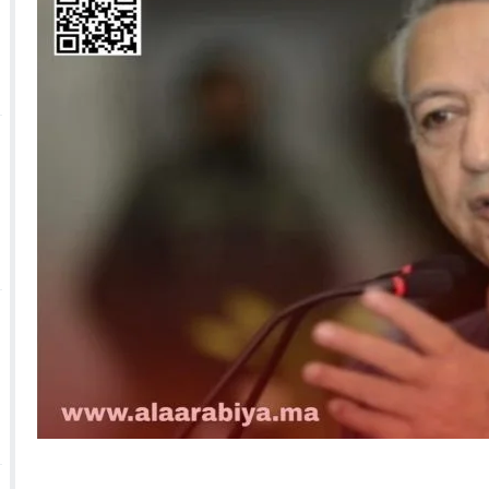
 الأحداث فيها بصيغة أخرى
10:29
الجيش الملكي ينتفض ضد تعيين “ندالا” ويطا
 الجمعيات وملف “ماء القصبة” يفجّر الأوضاع
ا