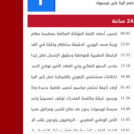
نضم الينا على فيسبوك
24 ساعة
تنصيب أعضاء اللجنة المؤقتة المكلفة بممارسة مهام المجلس الوطني للص
00:05
زوجة محمد اليوبي: الحقيقة ستظهر وثقتنا في القضاء ثابتة
23:01
الرابطة المغربية للمواطنة وحقوق الإنسان تعلن إيداع رئيسها إدريس 
23:33
صاحب السمو الملكي ولي العهد الأمير مولاي الحسن يدشن “برج محمد 
15:16
اختلالات مستشفى الزموري بالقنيطرة تصل إلى البرلمان واستقالة مدير
16:46
أولاد تايمة تحتضن مراسيم تنصيب قاضية جديدة ونائب لوكيل الملك بالمح
01:43
بوجدور: فرقة مكافحة المخدرات توقف خمسينياً وتحجز 10 كيلوغرامات من الشيرا
11:36
مدرسة تورسولت بدون ماء صالح للشرب ومرافق صحية في وضعية كارثية،أولي
14:46
الأمن الوطني المغربي .. الرياضيون يتوجون بلقب البطولة العربية للعدو 
11:05
الاتحاد النقابي للشبيبة والرياضة يستنكر التضييق على الموظفين بجهة ا
19:01