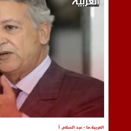
14:25
“العربية.ما” تنشر أخبار تيفلت وأصداء
18:23
طاطا: “اعتداء” على حقوقي يشعل غضب
13:35
عقول الغد تصنع المستقبل: مسابقة “Robot Innov” بمراكش تؤسس لجيل الابتكار والتكنولوجي
العربية.ما - عبد السلام. أ