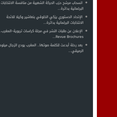
انسحاب مرشح حزب الحركة الشعبية من منافسة الانتخابات
البرلمانية بدائرة...
الإتحاد الدستوري يزكي الخلوقي بنعاشير وكيلا للائحة
الانتخابات البرلمانية بدائرة...
الإعلان عن طلبات النشر في مجلة كراسات تربوية-المغرب،
Revue Brochures...
بعد رحلة أبدعت للكلمة صوتها.. المغرب يودع الزجال ميلود
الرميقي...