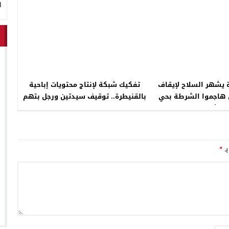
ا
 يشهر السلاح لإيقاف
تفكيك شبكة لإنتاج محتويات إباحية
ن هاجموا الشرطة بحي
بالقنيطرة.. توقيف سيدتين ورجل بتهم
الأمل
التحريض على الفساد والتصوير مقابل
تحويلات مالية
بـ
*