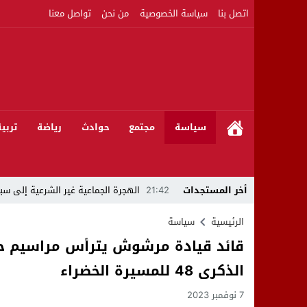
اتصل بنا
سياسة الخصوصية
من نحن
تواصل معنا
سياسة
مجتمع
حوادث
رياضة
تربي
أخر المستجدات
21:42
الهجرة الجماعية غير الشرعية إلى سبت
21:16
بين المشروع الرياضي والإنجاز التاريخي: 
الرئيسية
سياسة
قائد قيادة مرشوش يترأس مراسيم حفل
08:50
مبادرات مواطنة وشركاؤها ينظمون ورشا
الذكرى 48 للمسيرة الخضراء
22:59
رئيس جماعة عين الجوهرة سيدي بوخلخا
7 نوفمبر 2023
09:55
تساؤلات.. كيف أصبح العميد الأمني ال