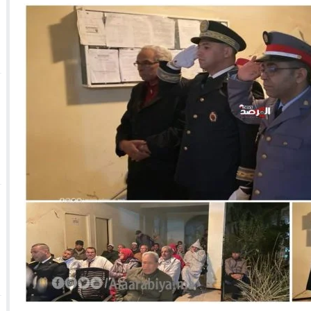
 الأحداث فيها بصيغة أخرى
10:29
الجيش الملكي ينتفض ضد تعيين “ندالا” ويطا
 الجمعيات وملف “ماء القصبة” يفجّر الأوضاع
ا