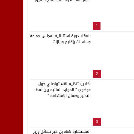
لب بنزاهة النهائي
1
انعقاد دورة استثنائية لمجلس جماعة
وسلسات بإقليم ورزازات
2
أكادير: تنظيم لقاء تواصلي حول
موضوع: ” الموارد المائية بين نمط
التدبير وضمان الإستدامة “
3
المستشارة هناء بن خير تسائل وزير