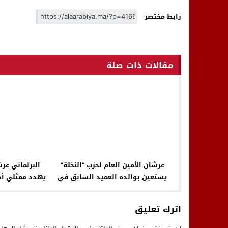
رابط مختصر
مقالات ذات صلة
عرشان الأمين العام لحزب “النخلة”
البرلماني عر
يستعين بوالده العميد السابق في
يهدد ممثلي أحز
“تسخيناته” الانتخابية السابقة
المدينة والحا
لموعدها؟!
ا
اترك تعليق