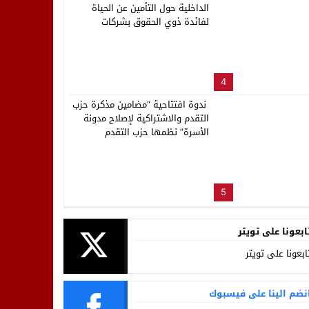
الداخلية حول التأمين عن الحياة
لفائدة ذوي الحقوق بشركات
ووكالات توزيع الماء والكهرباء
والتطهير بالمغرب
4
ندوة افتتاحية “مضامين مذكرة حزب
التقدم والاشتراكية لإصلاح مدونة
الأسرة” نظمها حزب التقدم
والاشتراكية بورزازات
5
ابعونا على تويتر
ابعونا على تويتر
نضم الينا على فيسبوك