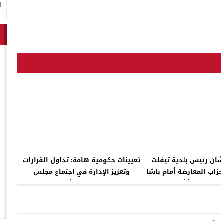
ا
شان رئيس بلدية تيفلت
تعيينات حكومية هامة: تداول القرارات
اب المعارضة أمام باشا
وتعزيز الإدارة في اجتماع مجلس
ضرين خلال أشغال الدورة
الحكومة الأخير
لاستثنائية