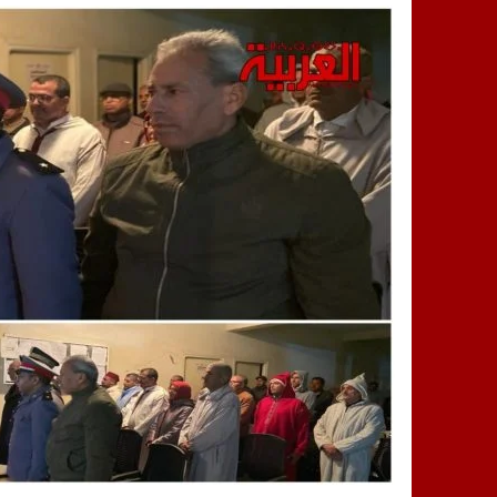
14:25
“العربية.ما” تنشر أخبار تيفلت وأصداء
18:23
طاطا: “اعتداء” على حقوقي يشعل غضب
13:35
عقول الغد تصنع المستقبل: مسابقة “Robot Innov” بمراكش تؤسس لجيل الابتكار والتكنولوجي