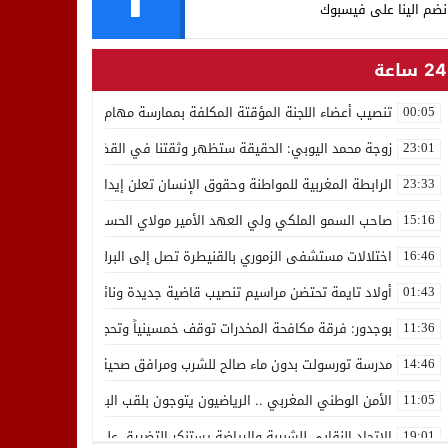
نضم الينا على فيسبوك
24 ساعة
تنصيب أعضاء اللجنة المؤقتة المكلفة بممارسة مهام المجلس الوطني للص
00:05
زوجة محمد اليوبي: الحقيقة ستظهر وثقتنا في القضاء ثابتة
23:01
الرابطة المغربية للمواطنة وحقوق الإنسان تعلن إيداع رئيسها إدريس 
23:33
صاحب السمو الملكي ولي العهد الأمير مولاي الحسن يدشن “برج محمد 
15:16
اختلالات مستشفى الزموري بالقنيطرة تصل إلى البرلمان واستقالة مدير
16:46
أولاد تايمة تحتضن مراسيم تنصيب قاضية جديدة ونائب لوكيل الملك بالمح
01:43
بوجدور: فرقة مكافحة المخدرات توقف خمسينياً وتحجز 10 كيلوغرامات من الشيرا
11:36
مدرسة تورسولت بدون ماء صالح للشرب ومرافق صحية في وضعية كارثية،أولي
14:46
الأمن الوطني المغربي .. الرياضيون يتوجون بلقب البطولة العربية للعدو 
11:05
الاتحاد النقابي للشبيبة والرياضة يستنكر التضييق على الموظفين بجهة ا
19:01