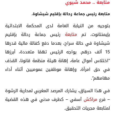
متابعة .. محمد شيوي
متابعة رئيس جماعة رحالة بإقليم شيشاوة.
بتوجيه من النيابة العامة لدى المحكمة الابتدائية
بإيمنتانوت، تم
متابعة
رئيس جماعة رحالة بإقليم
شيشاوة في حالة سراح، بعدما دفع كفالة مالية قدرها
15 ألف درهم. يواجه الرئيس تهمًا متعددة، أبرزها
“اختلاس أموال عامة، إهانة هيئة منظمة قانونا، القذف
في حق امرأة، وإهانة موظفين عموميين أثناء أداء
مهامهم”.
في هذا السياق، يشارك المرصد المغربي لمحاربة الرشوة
– فرع
مراكش
آسفي – كطرف مدني في هذه القضية
لمتابعة مجريات التحقيق.