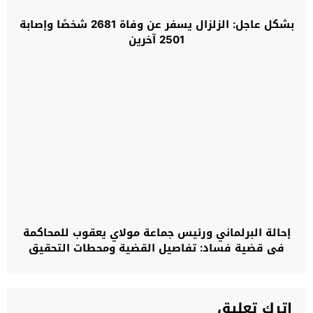
بشكل عاجل: الزلزال يسفر عن وفاة 2681 شخصًا وإصابة
2501 آخرين
إحالة البرلماني ورئيس جماعة مولاي يعقوب للمحاكمة
في قضية فساد: تفاصيل القضية ومحطات التحقيق
اترك تعليق