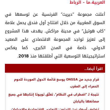
العربية.ما - الرباط
أعلنت مجموعة “ديريت” الفرنسية عن توسعها في
السوق المغربية من خلال افتتاح أول فندق يحمل علامة
“كاب هوتيل” في مدينة مراكش. يهدف هذا المشروع
إلى تعزيز تواجد المجموعة الاقتصادي على الصعيد
الدولي، خاصة في المدن الكبرى، كما يعكس
استراتيجيتها التوسعية التي أطلقتها منذ
2018
.
اقرأ أيضا...
قرار جديد من ONSSA يوسع قائمة الدول الموردة للحوم
الحمراء إلى المغرب
نتيجة لـ “اضطراب في النظام”، تعلّق تويوتا إنتاجها في جميع
مصانعها باليابان
تضاعف أسعار زيت الزيتون: النواحي الاقتصادية والإجراءات