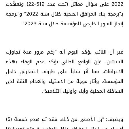
2022 على سؤال مماثل (تحت عدد 519-22) وتعهّدت
بـ”برمجة بناء المرافق الصحية خلال سنة 2022″ و”برمجة
إنجاز السور الخارجي للمؤسسة خلال سنة 2023″.
غير أن النائب يؤكد اليوم أنه “رغم مرور مدة تجاوزت
السنتين، فإن الواقع الحالي يؤكد عدم الوفاء بهذه
الالتزامات، مما أثر سلباً على ظروف التمدرس داخل
المؤسسة، وأثار موجة من الاستياء وانعدام الثقة لدى
الساكنة المحلية وآباء وأولياء التلاميذ”.
ويضيف: “بل الأدهى من ذلك، فقد تم هدم خمسة (5)
أقسام من البناء المفكك داخل المؤسسة وتم تعويضها