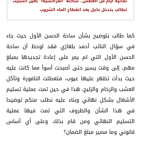
ثمانية أيام من العطش.. ساكنة “المراكشية1” بعين السبيت
تطالب بتدخل عاجل بعد انقطاع الماء الشروب
كما طالب بتوضيح بشأن ساحة الحسن الأول حيث جاء
في سؤال النائب أحمد بلغازي فقد لوحظ أن ساحة
الحسن الأول التي لم يمر على إعادة تجديدها بمبلغ
مهم، إلى وقت يسير حتى أصبحت أسوأ مما كانت عليه
حيث بدأت تظهر عليها عيوب، فتعطلت النافورة وتآكل
العشب والرخام والزليج، هذا في حين تمت عملية تسليم
الأشغال بشكل نهائي وبناء عليه نطلب منكم توضيحا
في هذا الشأن والظروف التي تمت فيها عملية
التسليم النهائي ومن قام بذلك وعلى أي أساس
قانوني وما مصير مبلغ الضمان؟