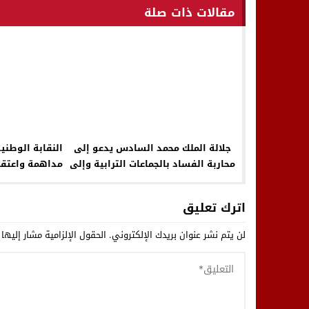
مقالات ذات صلة
جلالة الملك محمد السادس يدعو إلى
النقابة الوطني
محاربة الفساد بالجماعات الترابية وإلى
مداهمة واعتقا
وضع خارطة طريق واضحة المعالم
وتطالب بالإف
ومتوافق عليها
مح
اترك تعليق
لن يتم نشر عنوان بريدك الإلكتروني.
الحقول الإلزامية مشار إليها 