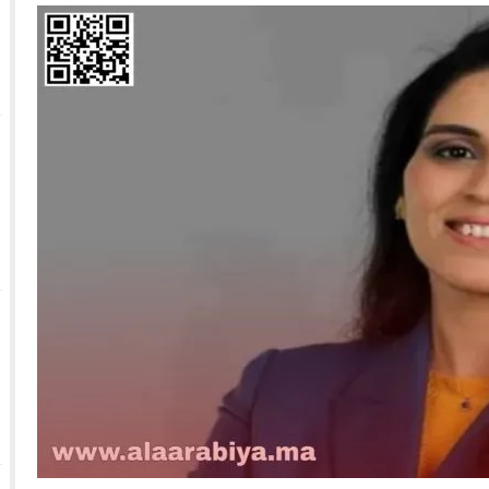
 الأحداث فيها بصيغة أخرى
10:29
الجيش الملكي ينتفض ضد تعيين “ندالا” ويطا
 الجمعيات وملف “ماء القصبة” يفجّر الأوضاع
ا