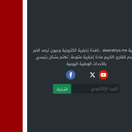
العربية alaarabiya.ma ..نافذة إخبارية الكترونية وعيون ترصد الخبر
دم للقارئ الكريم مادة إخبارية متنوعة, تهتم بشكل رئيسي
بالأحداث الوطنية اليومية
اشـتـرك