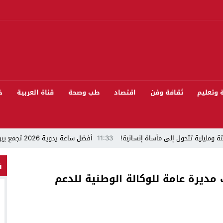
ة وتعليم
ثقافة وفن
اقتصاد
طب وصحة
قناة العربية
خ
ة ومليلية تتحول إلى مأساة إنسانية!
11:33
أفضل ساعة يدوية 2026 تجمع بين الأناقة والدقة
“قراءة في مشاركة المنتخب المغربي لكرة القدم في كأس العالم FIFA 2026 ”
ف
مديرة عامة للوكالة الوطنية للدعم
 بيئيا بغابة المقاومة بمدينة الخميسات
ل تيفلت يجمع السياسيين “الأصدقاء/الأعداء” في الموسم السنوي للتبوريدة في د
سابق محمود عرشان رئيسا للكونفدرالية الإفريقية للكرة الحديدية؟