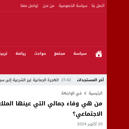
اتصل بنا
سياسة الخصوصية
من نحن
تواصل معنا
سياسة
مجتمع
حوادث
رياضة
تربي
أخر المستجدات
21:42
الهجرة الجماعية غير الشرعية إلى سبت
21:16
بين المشروع الرياضي والإنجاز التاريخي: 
الرئيسية
في الواجهة
من هي وفاء جمالي التي عينها الملك 
08:50
مبادرات مواطنة وشركاؤها ينظمون ورشا
الاجتماعي؟
22:59
رئيس جماعة عين الجوهرة سيدي بوخلخا
20 أكتوبر 2024
09:55
تساؤلات.. كيف أصبح العميد الأمني ال