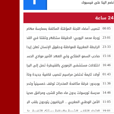
نضم الينا على فيسبوك
24 ساعة
تنصيب أعضاء اللجنة المؤقتة المكلفة بممارسة مهام المجلس الوطني للص
00:05
زوجة محمد اليوبي: الحقيقة ستظهر وثقتنا في القضاء ثابتة
23:01
الرابطة المغربية للمواطنة وحقوق الإنسان تعلن إيداع رئيسها إدريس 
23:33
صاحب السمو الملكي ولي العهد الأمير مولاي الحسن يدشن “برج محمد 
15:16
اختلالات مستشفى الزموري بالقنيطرة تصل إلى البرلمان واستقالة مدير
16:46
أولاد تايمة تحتضن مراسيم تنصيب قاضية جديدة ونائب لوكيل الملك بالمح
01:43
بوجدور: فرقة مكافحة المخدرات توقف خمسينياً وتحجز 10 كيلوغرامات من الشيرا
11:36
مدرسة تورسولت بدون ماء صالح للشرب ومرافق صحية في وضعية كارثية،أولي
14:46
الأمن الوطني المغربي .. الرياضيون يتوجون بلقب البطولة العربية للعدو 
11:05
الاتحاد النقابي للشبيبة والرياضة يستنكر التضييق على الموظفين بجهة ا
19:01