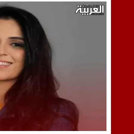
14:25
“العربية.ما” تنشر أخبار تيفلت وأصداء
18:23
طاطا: “اعتداء” على حقوقي يشعل غضب
13:35
عقول الغد تصنع المستقبل: مسابقة “Robot Innov” بمراكش تؤسس لجيل الابتكار والتكنولوجي