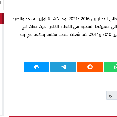
ا
شغلت جمالي منصب مديرة ديوان رئيس حزب التجمع الوطني للأحرار بين 2016 و2021، ومستشارة لوزير الفلاحة والصيد
ية بين 2014 و2017. وقد بدأت جمالي مسيرتها المهنية في القطاع الخاص، حيث عملت في
التخطيط الاستراتيجي ضمن مجموعة “أكوا القابضة” ما بين 2010 و2014، كما شغلت منصب مكلفة بمهمة في بنك
مالي