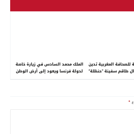
ة للصحافة المغربية تدين
الملك محمد السادس في زيارة خاصة
ل طاقم سفينة “حنظلة”
لدولة فرنسا ويعود إلى أرض الوطن
راج الفوري عن الصحفي
قبل افتتاح البرلمان
مد البقالي
بـ
*