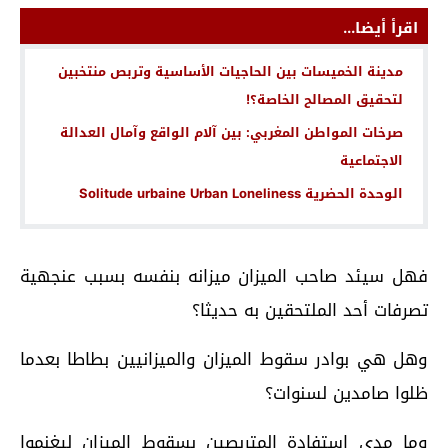
اقرأ أيضا...
مدينة الخميسات بين الحاجيات الأساسية وتربص منتخبين
لتحقيق المصالح الخاصة؟!
صرخات المواطن المغربي: بين آلام الواقع وآمال العدالة
الاجتماعية
الوحدة الحضرية Solitude urbaine Urban Loneliness
فهل سيئد صاحب الميزان ميزانه بنفسه بسبب عنجهية
تصرفات أحد الملتحقين به حديثا؟
وهل هي بوادر سقوط الميزان والميزانيين بطاطا بعدما
ظلوا صامدين لسنوات؟
وما مدى استفادة المتربصين بسقوط الميزان ليغنموا