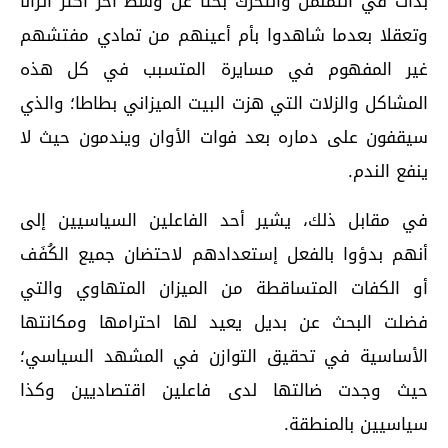
بدأت في التململ والتحرك بحثا عن وسط آخر أكثر اتزانا
وتعقلا بعدما شاهدوا بأم أعينهم من تمادي مفتشهم
غير المفهوم في مسايرة المتسبب في كل هذه
المشاكل والزلات التي هزت البيت الميزاني بطاطا؛ والذي
سيقفون على دماره بعد فوات الأوان ويندمون حيث لا
ينفع الندم.
في مقابل ذلك، يشير أحد الفاعلين السياسيين إلى
أنهم بدؤوا بالفعل إستعدادهم لاحتضان جميع الكُفَف
أو الكفات المتساقطة من الميزان المتهاوي والتي
فضلت البحث عن بديل يعيد لها احترامها ومكانتها
الأساسية في تحقيق التوازن في المشهد السياسي؛
حيث وجدت ضالتها لدى فاعلين اقتصاديين وكذا
سياسيين بالمنطقة.