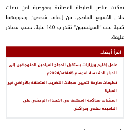
تمكنت عناصر الضابطة القضائية بمفوضية أمن تيفلت
خلال الأسبوع الماضي، من إيقاف شخصين وبحوزتهما
كمية علب “السيلسيون” تقدر ب 140 علبة. حسب مصادر
عليمة.
اقرأ أيضا...
عامل إقليم ورزازات يستقبل الحجاج الميامين المتوجهين إلى
الديار المقدسة لموسم 1445ه‍/2024م
تعليمات صارمة لتحيين سجلات التضريب المتعلقة بالأراضي غير
المبنية
استئناف محاكمة المتهمة في الاعتداء الوحشي على
التلميذة سلمى بمراكش