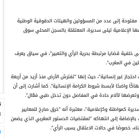
 مفتوحة إلى عدد من المسؤولين والهيئات الحقوقية الوطنية
ها الإعلامية ليلى سديرة، المعتقلة بالسجن المحلي سوق
ى خلفية قضايا مرتبطة بحرية الرأي والتعبير”، في سياق يعرف
لين في المغرب”.
تجاز غير إنسانية”، حيث إنها “تفترش الأرض منذ أزيد من أربعة
اكًا واضحًا لأبسط شروط الكرامة الإنسانية”. كما أشارت إلى أن
وتعرضها لآلام حادة في المفاصل دون تدخل طبي فعّال”.
ت
يرة كمواطنة وكإعلامية”، معتبرة أنه “خرق صارخ للمعايير
ت
، بالإضافة إلى انتهاكه “لمقتضيات الدستور المغربي الذي يضمن
اء، خصوصًا في حالات الاعتقال بسبب الرأي”.
ا