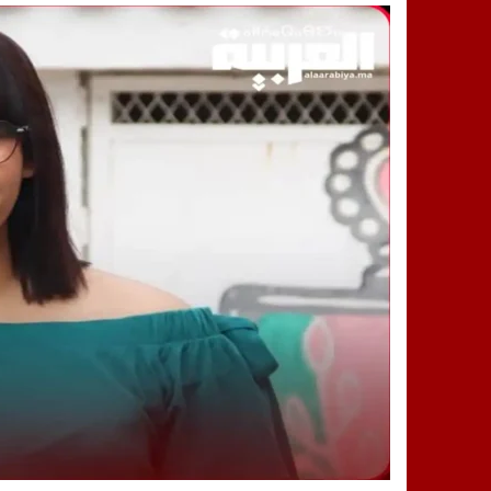
14:25
“العربية.ما” تنشر أخبار تيفلت وأصداء
18:23
طاطا: “اعتداء” على حقوقي يشعل غضب
13:35
عقول الغد تصنع المستقبل: مسابقة “Robot Innov” بمراكش تؤسس لجيل الابتكار والتكنولوجي