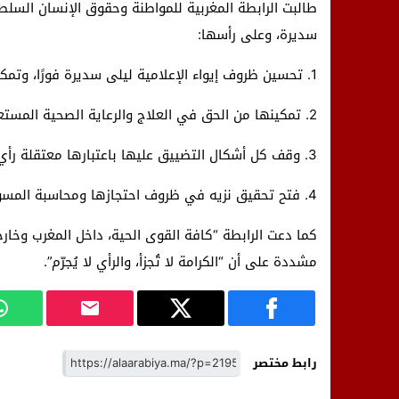
طالبت الرابطة المغربية للمواطنة وحقوق الإنسان السلط
سديرة، وعلى رأسها:
1. تحسين ظروف إيواء الإعلامية ليلى سديرة فورًا، وتمكينها من سرير وفراش لائقين.
2. تمكينها من الحق في العلاج والرعاية الصحية المستعجلة.
3. وقف كل أشكال التضييق عليها باعتبارها معتقلة رأي.
4. فتح تحقيق نزيه في ظروف احتجازها ومحاسبة المسؤولين عن أي تقصير أو إهمال.
كما دعت الرابطة “كافة القوى الحية، داخل المغرب وخار
مشددة على أن “الكرامة لا تُجزأ، والرأي لا يُجرّم”.
رابط مختصر