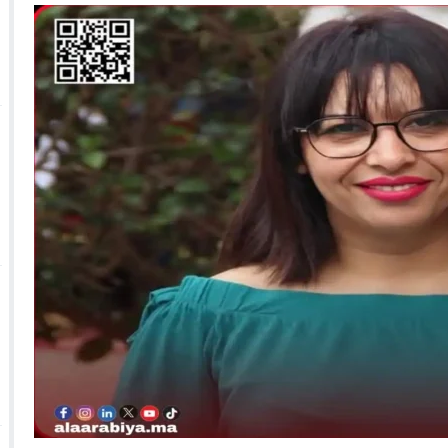
 الأحداث فيها بصيغة أخرى
10:29
الجيش الملكي ينتفض ضد تعيين “ندالا” ويطا
 الجمعيات وملف “ماء القصبة” يفجّر الأوضاع
ا