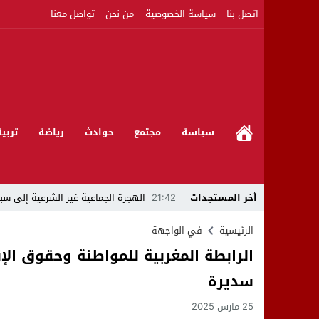
اتصل بنا
سياسة الخصوصية
من نحن
تواصل معنا
سياسة
مجتمع
حوادث
رياضة
تربي
أخر المستجدات
21:42
الهجرة الجماعية غير الشرعية إلى سبت
21:16
بين المشروع الرياضي والإنجاز التاريخي: 
الرئيسية
في الواجهة
الرابطة المغربية للمواطنة وحقوق الإن
08:50
مبادرات مواطنة وشركاؤها ينظمون ورشا
سديرة
22:59
رئيس جماعة عين الجوهرة سيدي بوخلخا
25 مارس 2025
09:55
تساؤلات.. كيف أصبح العميد الأمني ال