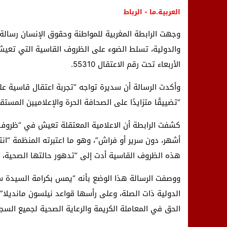
العربية.ما - الرباط
وجهت الرابطة المغربية للمواطنة وحقوق الإنسان رسالة
والدولية، تسلط الضوء على الظروف القاسية التي تعيش
الأربعاء تحت رقم الاعتقال 55310.
وأكدت الرسالة أن سديرة تواجه “تجربة اعتقال قاسية عل
“تضييقًا متزايدًا على الصحافة الحرة والإعلاميين المستق
كشفت الرابطة أن الاعلامية المعتقلة تعيش في “ظروف اح
أشهر، دون سرير أو فراش”، وهو ما اعتبرته المنظمة “انته
هذه الظروف القاسية أدت إلى “تدهور حالتها الصحية، 
ووصفت الرسالة هذا الوضع بأنه “يمس بكرامة السيدة سد
الدولية ذات الصلة، وعلى رأسها قواعد نيلسون مانديلا”
الحق في المعاملة الكريمة والرعاية الصحية لجميع السجن