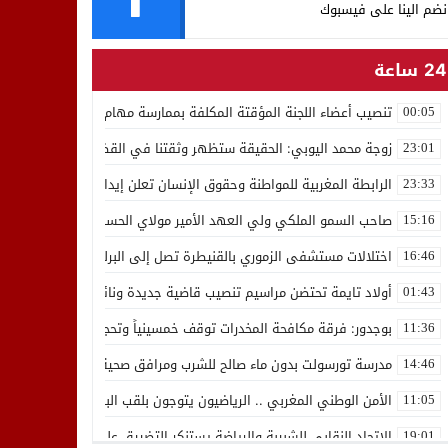
نضم الينا على فيسبوك
24 ساعة
تنصيب أعضاء اللجنة المؤقتة المكلفة بممارسة مهام المجلس الوطني للص
00:05
زوجة محمد اليوبي: الحقيقة ستظهر وثقتنا في القضاء ثابتة
23:01
الرابطة المغربية للمواطنة وحقوق الإنسان تعلن إيداع رئيسها إدريس 
23:33
صاحب السمو الملكي ولي العهد الأمير مولاي الحسن يدشن “برج محمد 
15:16
اختلالات مستشفى الزموري بالقنيطرة تصل إلى البرلمان واستقالة مدير
16:46
أولاد تايمة تحتضن مراسيم تنصيب قاضية جديدة ونائب لوكيل الملك بالمح
01:43
بوجدور: فرقة مكافحة المخدرات توقف خمسينياً وتحجز 10 كيلوغرامات من الشيرا
11:36
مدرسة تورسولت بدون ماء صالح للشرب ومرافق صحية في وضعية كارثية،أولي
14:46
الأمن الوطني المغربي .. الرياضيون يتوجون بلقب البطولة العربية للعدو 
11:05
الاتحاد النقابي للشبيبة والرياضة يستنكر التضييق على الموظفين بجهة ا
19:01