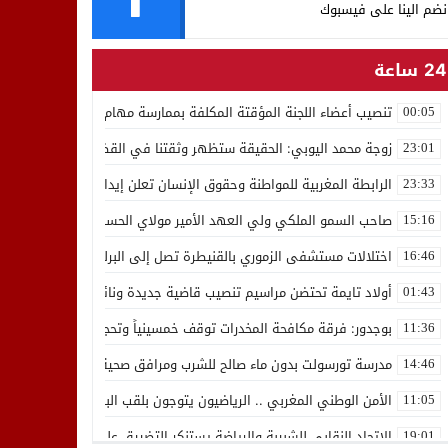
نضم الينا على فيسبوك
24 ساعة
تنصيب أعضاء اللجنة المؤقتة المكلفة بممارسة مهام المجلس الوطني للص
00:05
زوجة محمد اليوبي: الحقيقة ستظهر وثقتنا في القضاء ثابتة
23:01
الرابطة المغربية للمواطنة وحقوق الإنسان تعلن إيداع رئيسها إدريس 
23:33
صاحب السمو الملكي ولي العهد الأمير مولاي الحسن يدشن “برج محمد 
15:16
اختلالات مستشفى الزموري بالقنيطرة تصل إلى البرلمان واستقالة مدير
16:46
أولاد تايمة تحتضن مراسيم تنصيب قاضية جديدة ونائب لوكيل الملك بالمح
01:43
بوجدور: فرقة مكافحة المخدرات توقف خمسينياً وتحجز 10 كيلوغرامات من الشيرا
11:36
مدرسة تورسولت بدون ماء صالح للشرب ومرافق صحية في وضعية كارثية،أولي
14:46
الأمن الوطني المغربي .. الرياضيون يتوجون بلقب البطولة العربية للعدو 
11:05
الاتحاد النقابي للشبيبة والرياضة يستنكر التضييق على الموظفين بجهة ا
19:01