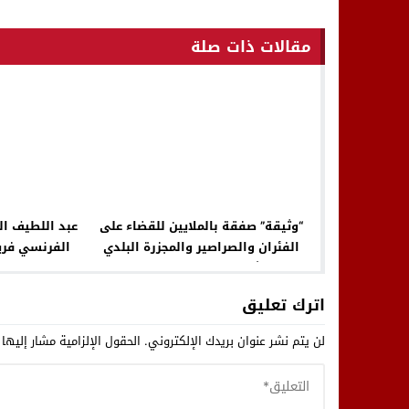
مقالات ذات صلة
“وثيقة” صفقة بالملايين للقضاء على
عبد اللطيف ا
الفئران والصراصير والمجزرة البلدي
الفرنسي فري
تعيش وضع مزري بالخميسات
النقط التي ك
اترك تعليق
لن يتم نشر عنوان بريدك الإلكتروني.
الحقول الإلزامية مشار إليها 