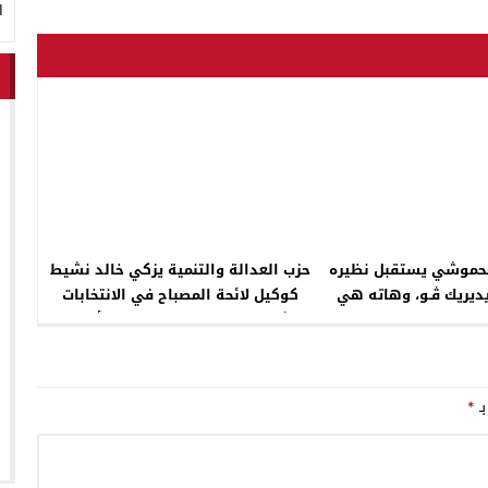
ا
لحموشي يستقبل نظيره
حزب العدالة والتنمية يزكي خالد نشيط
ديريك ڤـو، وهاته هي
كوكيل لائحة المصباح في الانتخابات
انت على طاولة الحوار
التشريعية عن دائرة الخميسات أولماس
بـ
*