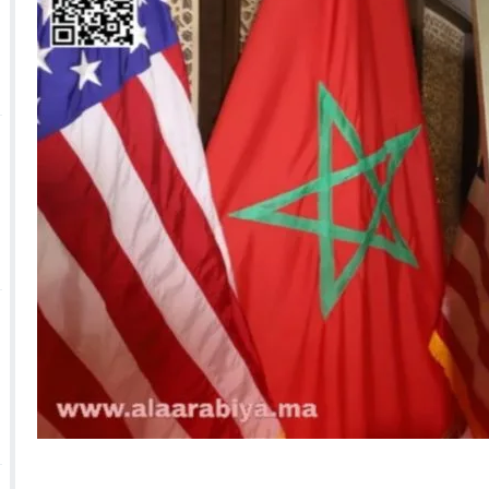
 الأحداث فيها بصيغة أخرى
10:29
الجيش الملكي ينتفض ضد تعيين “ندالا” ويطا
 الجمعيات وملف “ماء القصبة” يفجّر الأوضاع
ا