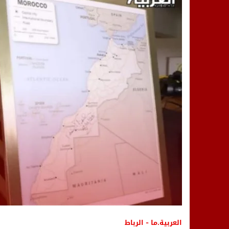
14:25
“العربية.ما” تنشر أخبار تيفلت وأصداء
18:23
طاطا: “اعتداء” على حقوقي يشعل غضب
13:35
عقول الغد تصنع المستقبل: مسابقة “Robot Innov” بمراكش تؤسس لجيل الابتكار والتكنولوجي
العربية.ما - الرباط