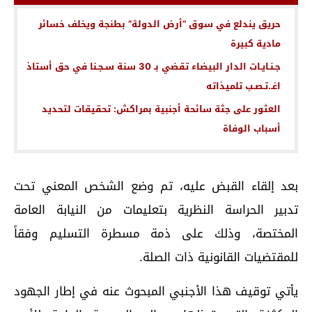
حريق يندلع في سوق “أرض الدولة” بطنجة ويخلف خسائر
مادية كبيرة
جـنـايـات الدار البيضاء تقضي بـ 30 سنة سـجـنا في حق أستاذ
اغـ.تـصـب تلميذاته
العثور على جثة سائحة أجنبية بمراكش: تحقيقات لتحديد
أسباب الوفاة
بعد إلقاء القبض عليه، تم وضع الشخص المعني تحت
تدبير الحراسة النظرية بتعليمات من النيابة العامة
المختصة، وذلك على ذمة مسطرة التسليم وفقاً
للمقتضيات القانونية ذات الصلة.
يأتي توقيف هذا الأجنبي المبحوث عنه في إطار الجهود