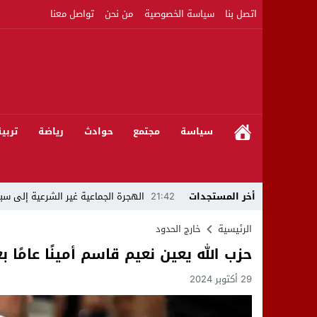
اتصل بنا
سياسة الخصوصية
من نحن
تواصل معنا
سياسة
مجتمع
حوادث
رياضة
تربي
أخر المستجدات
21:42
الهجرة الجماعية غير الشرعية إلى سبت
21:16
بين المشروع الرياضي والإنجاز التاريخي: 
الرئيسية
خارج الحدود
حزب الله يعين نعيم قاسم أمينًا عامًا 
08:50
مبادرات مواطنة وشركاؤها ينظمون ورشا
29 أكتوبر 2024
22:59
رئيس جماعة عين الجوهرة سيدي بوخلخا
09:55
تساؤلات.. كيف أصبح العميد الأمني ال