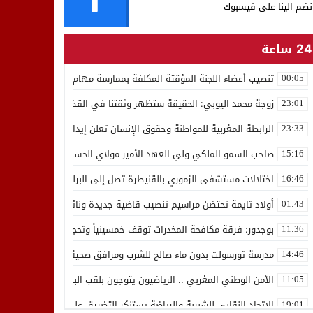
نضم الينا على فيسبوك
24 ساعة
تنصيب أعضاء اللجنة المؤقتة المكلفة بممارسة مهام المجلس الوطني للص
00:05
زوجة محمد اليوبي: الحقيقة ستظهر وثقتنا في القضاء ثابتة
23:01
الرابطة المغربية للمواطنة وحقوق الإنسان تعلن إيداع رئيسها إدريس 
23:33
صاحب السمو الملكي ولي العهد الأمير مولاي الحسن يدشن “برج محمد 
15:16
اختلالات مستشفى الزموري بالقنيطرة تصل إلى البرلمان واستقالة مدير
16:46
أولاد تايمة تحتضن مراسيم تنصيب قاضية جديدة ونائب لوكيل الملك بالمح
01:43
بوجدور: فرقة مكافحة المخدرات توقف خمسينياً وتحجز 10 كيلوغرامات من الشيرا
11:36
مدرسة تورسولت بدون ماء صالح للشرب ومرافق صحية في وضعية كارثية،أولي
14:46
الأمن الوطني المغربي .. الرياضيون يتوجون بلقب البطولة العربية للعدو 
11:05
الاتحاد النقابي للشبيبة والرياضة يستنكر التضييق على الموظفين بجهة ا
19:01