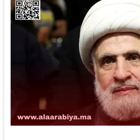
 الأحداث فيها بصيغة أخرى
10:29
الجيش الملكي ينتفض ضد تعيين “ندالا” ويطا
 الجمعيات وملف “ماء القصبة” يفجّر الأوضاع
ا