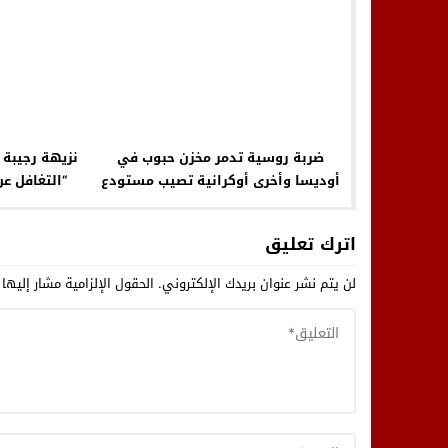
ضربة روسية تدمر مخزن حبوب في
نزيهة رجيبة ت
أوديسا وأخرى أوكرانية تصيب مستودع
“التغافل عن
ذخائر بالقرم
والتركيز على
اترك تعليق
لن يتم نشر عنوان بريدك الإلكتروني.
الحقول الإلزامية مشار إليها 