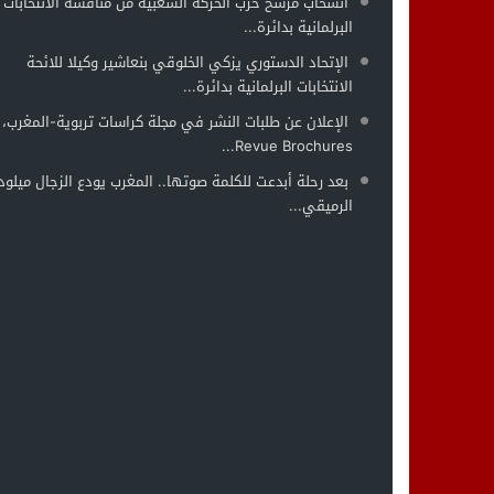
انسحاب مرشح حزب الحركة الشعبية من منافسة الانتخابات
البرلمانية بدائرة...
الإتحاد الدستوري يزكي الخلوقي بنعاشير وكيلا للائحة
الانتخابات البرلمانية بدائرة...
الإعلان عن طلبات النشر في مجلة كراسات تربوية-المغرب،
Revue Brochures...
بعد رحلة أبدعت للكلمة صوتها.. المغرب يودع الزجال ميلود
الرميقي...