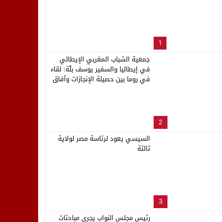
لب بنزاهة النهائي
1
جمعية الشباب المغربي الإيطالي
في إيطاليا والسفير يوسف بلّة: لقاء
في روما بين حصيلة الإنجازات وآفاق
المستقبل
2
السيسي يعود لرئاسة مصر لولاية
ثالثة
3
رئيس مجلس النواب يجري مباحثات