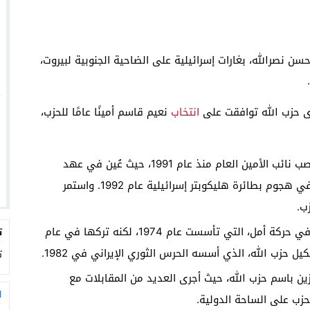
سن نصرالله، بغارات إسرائيلية على الضاحية الجنوبية لبيروت،
رى حزب الله توافقت على
انتخاب
نعيم قاسم أمينًا عامًا للحزب،
: يشغل نعيم قاسم منصب نائب الأمين العام منذ عام 1991، حيث عُين في عهد
الأمين العام الأسبق، عباس الموسوي، الذي قُتل في هجوم بطائرة هليكوبتر إسرائيلية عام 1992. واستمر
ب.
: بدأ قاسم نشاطه السياسي في حركة أمل، التي تأسست عام 1974، لكنه تركها في عام
ت
ت
زين باسم حزب الله، حيث أجرى العديد من المقابلات مع
ا
لحزب على الساحة الدولية.