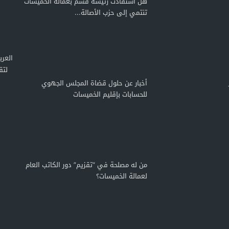
هل استفادت رئيسة قسم بعمالة الخميسات
تنتمي إلى حزب الأصالة...
لتق
أخبار عن حلول قضاة المجلس الجهوي
للحسابات بإقليم الخميسات
من له مصلحة في “تقزيم” دور الكاتب العام
لعمالة الخميسات؟