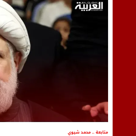
14:25
“العربية.ما” تنشر أخبار تيفلت وأصداء
18:23
طاطا: “اعتداء” على حقوقي يشعل غضب
13:35
عقول الغد تصنع المستقبل: مسابقة “Robot Innov” بمراكش تؤسس لجيل الابتكار والتكنولوجي
متابعة .. محمد شيوي