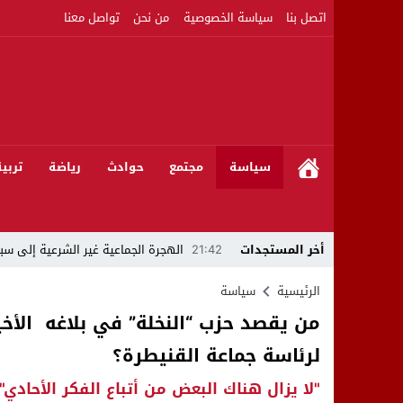
اتصل بنا
سياسة الخصوصية
من نحن
تواصل معنا
سياسة
مجتمع
حوادث
رياضة
تربي
أخر المستجدات
21:42
الهجرة الجماعية غير الشرعية إلى سبت
21:16
بين المشروع الرياضي والإنجاز التاريخي: 
الرئيسية
سياسة
من يقصد حزب “النخلة” في بلاغه الأ
08:50
مبادرات مواطنة وشركاؤها ينظمون ورشا
لرئاسة جماعة القنيطرة؟
22:59
رئيس جماعة عين الجوهرة سيدي بوخلخا
"لا يزال هناك البعض من أتباع الفكر الأحادي"
09:55
تساؤلات.. كيف أصبح العميد الأمني ال