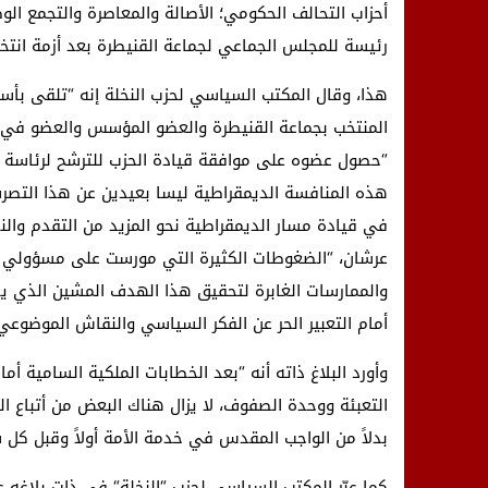
أحزاب التحالف الحكومي؛ الأصالة والمعاصرة والتجمع الو
رئيسة للمجلس الجماعي لجماعة القنيطرة بعد أزمة انتخا
هذا، وقال المكتب السياسي لحزب النخلة إنه “تلقى بأس
المنتخب بجماعة القنيطرة والعضو المؤسس والعضو في ال
“حصول عضوه على موافقة قيادة الحزب للترشح لرئاسة
هذه المنافسة الديمقراطية ليسا بعيدين عن هذا التصر
في قيادة مسار الديمقراطية نحو المزيد من التقدم والنض
عرشان، “الضغوطات الكثيرة التي مورست على مسؤولي 
والممارسات الغابرة لتحقيق هذا الهدف المشين الذي ي
أمام التعبير الحر عن الفكر السياسي والنقاش الموضوعي
وأورد البلاغ ذاته أنه “بعد الخطابات الملكية السامية أ
التعبئة ووحدة الصفوف، لا يزال هناك البعض من أتباع ال
بدلاً من الواجب المقدس في خدمة الأمة أولاً وقبل كل 
كما عبّر المكتب السياسي لحزب “النخلة“ في ذات بلاغه ع