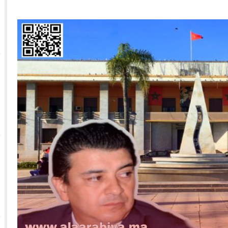
 الأحداث فيها بصيغة أخرى
10:29
الجيش الملكي ينتفض ضد تعيين “ندالا” ويطا
 الجمعيات وملف “ماء القصبة” يفجّر الأوضاع
ا