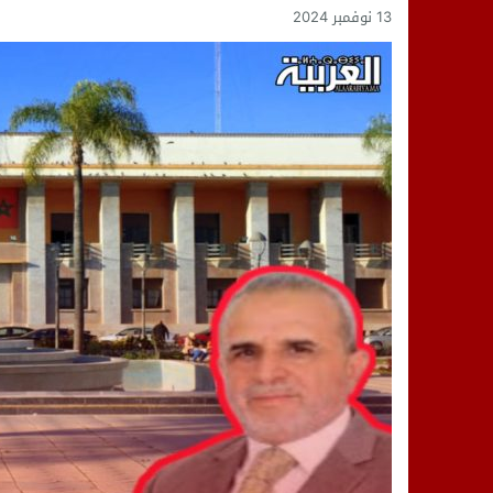
13 نوفمبر 2024
14:25
“العربية.ما” تنشر أخبار تيفلت وأصداء
18:23
طاطا: “اعتداء” على حقوقي يشعل غضب
13:35
عقول الغد تصنع المستقبل: مسابقة “Robot Innov” بمراكش تؤسس لجيل الابتكار والتكنولوجي