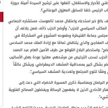
ا
طني للأحرار والاستقلال، اتفقوا على ترشيح السيدة أمينة حروزة
ب الرئيس خلفا للسابق المعزول البوعناني؟.
ف بالغ خبر استدعاء واعتقال محمد تالموست، مستشاره الجماعي
مكتب السياسي للحزب”. وأوضح الحزب ذاته، ضمن بلاغه، أن
 مجلس جماعة القنيطرة وطموحه المشروع في المشاركة في
ف المفاجئ والذي يتناقض تمامًا مع إرادة الملك محمد السادس
ج”. واستحضر البلاغ المُوقع من طرف الأمين العام عبد الصمد
الحزب لسحب الترخيص من مرشحهم، معتبرا عودة بعض الأساليب
ضر بشكل كبير بمصداقية المشهد الديمقراطي، ويشكل عائقًاً
 وفقًا لتنوع المجتمع وتعددية المشهد السياسي”.
مام البرلمان وبمناسبة ذكرى المسيرة الخضراء التي دعت إلى
فكر الأحادي الذين لا يفهمون الرسالة ويفضلون المصالح الفئوية
شيء”.
ن “رفضه الشديد منطق الولاءات الحزبية، مجددا التزامه الراسخ