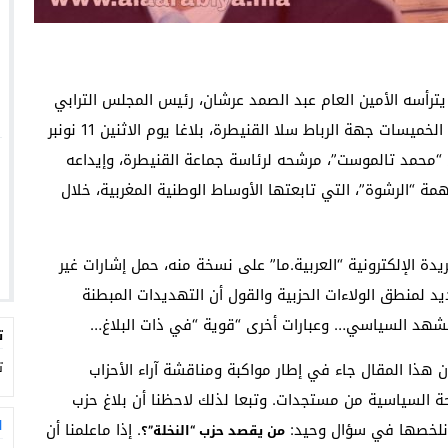
 يترأسه الأمين العام عبد الصمد عرشان، رئيس المجلس الترابي
لمدينة تيفلت والبرلماني عن دائرة تيفلت الرماني بإقليم الخميسات جهة الرباط سلا القنيطرة، بلاغا يوم الاثنين 11 نونبر
ال “محمد تالموست”، مرشحه لرئاسة جماعة القنيطرة، وإيداعه
 “الرشوة”، التي تابعتها الأوساط الوطنية المغربية، خلال
يدة الإلكترونية “العربية.ما” على نسخة منه، حمل إشارات غير
لمنطق الولاءات الحزبية والقول أن التهديدات المبطنة
شهد السياسي… وعبارات أخرى “قوية “في ذات البلاغ…
ت
ت
 أن هذا المقال جاء في إطار مواكبة ومناقشة آراء الأحزاب
 السياسية من مستجدات. وتبعا لذلك لاحظنا أن بلاغ حزب
ا
 نلخصها في سؤال وحيد:
. إذا ماعلمنا أن
من يقصد حزب “النخلة”؟