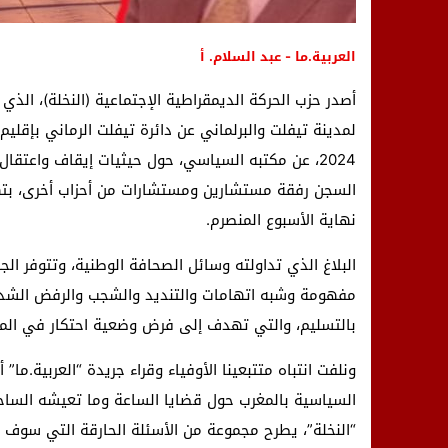
العربية.ما - عبد السلام. أ
أصدر حزب الحركة الديمقراطية الإجتماعية (النخلة)، الذي
2024، عن مكتبه السياسي، حول حيثيات إيقاف واعتق
السجن رفقة مستشارين ومستشارات من أحزاب أخرى، بتهمة
نهاية الأسبوع المنصرم.
البلاغ الذي تداولته وسائل الصحافة الوطنية، وتتوفر الجر
مفهومة وشبه اتهامات والتنديد والشجب والرفض الشديد 
بالتسليم، والتي تهدف إلى فرض وضعية احتكار في الم
ونلفت انتباه متتبعينا الأوفياء وقراء جريدة “العربية.ما”
السياسية بالمغرب حول قضايا الساعة وما تعيشه الساحة
“النخلة”، يطرح مجموعة من الأسئلة الحارقة التي سوف