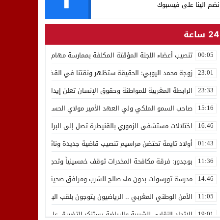
نضم الينا على فيسبوك
24 ساعة
تنصيب أعضاء اللجنة المؤقتة المكلفة بممارسة مهام المجلس الوطني للص
00:05
زوجة محمد اليوبي: الحقيقة ستظهر وثقتنا في القضاء ثابتة
23:01
الرابطة المغربية للمواطنة وحقوق الإنسان تعلن إيداع رئيسها إدريس 
23:33
صاحب السمو الملكي ولي العهد الأمير مولاي الحسن يدشن “برج محمد 
15:16
اختلالات مستشفى الزموري بالقنيطرة تصل إلى البرلمان واستقالة مدير
16:46
أولاد تايمة تحتضن مراسيم تنصيب قاضية جديدة ونائب لوكيل الملك بالمح
01:43
بوجدور: فرقة مكافحة المخدرات توقف خمسينياً وتحجز 10 كيلوغرامات من الشيرا
11:36
مدرسة تورسولت بدون ماء صالح للشرب ومرافق صحية في وضعية كارثية،أولي
14:46
الأمن الوطني المغربي .. الرياضيون يتوجون بلقب البطولة العربية للعدو 
11:05
الاتحاد النقابي للشبيبة والرياضة يستنكر التضييق على الموظفين بجهة ا
19:01