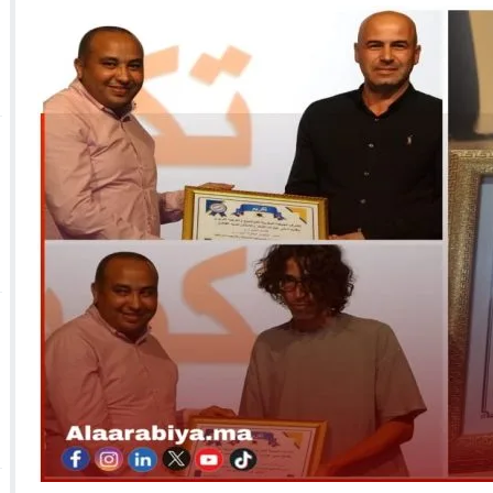
 الأحداث فيها بصيغة أخرى
10:29
الجيش الملكي ينتفض ضد تعيين “ندالا” ويطا
 الجمعيات وملف “ماء القصبة” يفجّر الأوضاع
ا