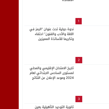
لب بنزاهة النهائي
1
ندوة دولية تحت عنوان “الرمز في
اللغة والأدب والفنون” احتفاء
وتكريما للأساتذة المميزين
2
تاريخ الامتحان الإقليمي والمحلي
لمستوى السادس الابتدائي لعام
2024 وموعد الإعلان عن النتائج
3
ثانوية التوحيد التأهيلية بعين