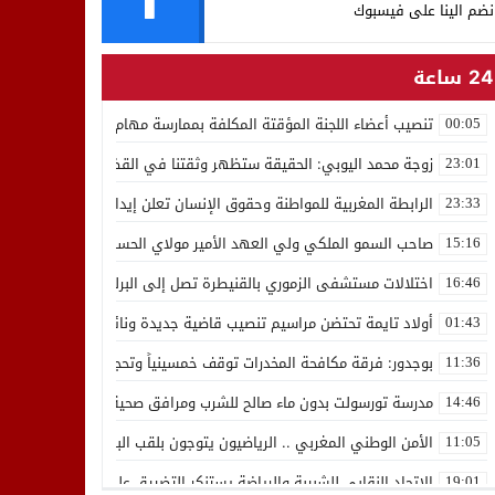
نضم الينا على فيسبوك
24 ساعة
تنصيب أعضاء اللجنة المؤقتة المكلفة بممارسة مهام المجلس الوطني للص
00:05
زوجة محمد اليوبي: الحقيقة ستظهر وثقتنا في القضاء ثابتة
23:01
الرابطة المغربية للمواطنة وحقوق الإنسان تعلن إيداع رئيسها إدريس 
23:33
صاحب السمو الملكي ولي العهد الأمير مولاي الحسن يدشن “برج محمد 
15:16
اختلالات مستشفى الزموري بالقنيطرة تصل إلى البرلمان واستقالة مدير
16:46
أولاد تايمة تحتضن مراسيم تنصيب قاضية جديدة ونائب لوكيل الملك بالمح
01:43
بوجدور: فرقة مكافحة المخدرات توقف خمسينياً وتحجز 10 كيلوغرامات من الشيرا
11:36
مدرسة تورسولت بدون ماء صالح للشرب ومرافق صحية في وضعية كارثية،أولي
14:46
الأمن الوطني المغربي .. الرياضيون يتوجون بلقب البطولة العربية للعدو 
11:05
الاتحاد النقابي للشبيبة والرياضة يستنكر التضييق على الموظفين بجهة ا
19:01