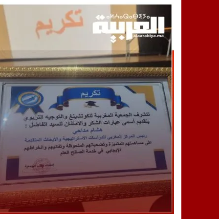
14:25
“العربية.ما” تنشر أخبار تيفلت وأصداء
18:23
طاطا: “اعتداء” على حقوقي يشعل غضب
13:35
عقول الغد تصنع المستقبل: مسابقة “Robot Innov” بمراكش تؤسس لجيل الابتكار والتكنولوجي