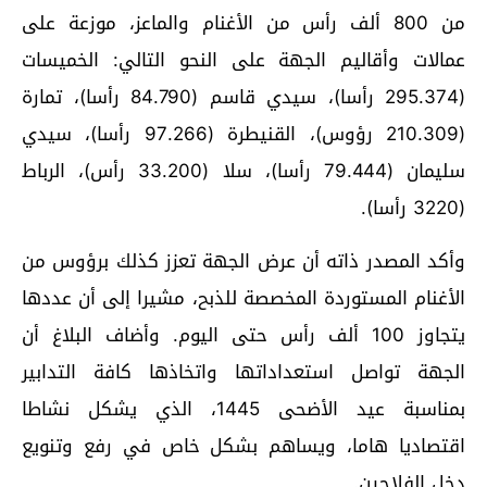
من 800 ألف رأس من الأغنام والماعز، موزعة على
عمالات وأقاليم الجهة على النحو التالي: الخميسات
(295.374 رأسا)، سيدي قاسم (84.790 رأسا)، تمارة
(210.309 رؤوس)، القنيطرة (97.266 رأسا)، سيدي
سليمان (79.444 رأسا)، سلا (33.200 رأس)، الرباط
(3220 رأسا).
وأكد المصدر ذاته أن عرض الجهة تعزز كذلك برؤوس من
الأغنام المستوردة المخصصة للذبح، مشيرا إلى أن عددها
يتجاوز 100 ألف رأس حتى اليوم. وأضاف البلاغ أن
الجهة تواصل استعداداتها واتخاذها كافة التدابير
بمناسبة عيد الأضحى 1445، الذي يشكل نشاطا
اقتصاديا هاما، ويساهم بشكل خاص في رفع وتنويع
دخل الفلاحين.