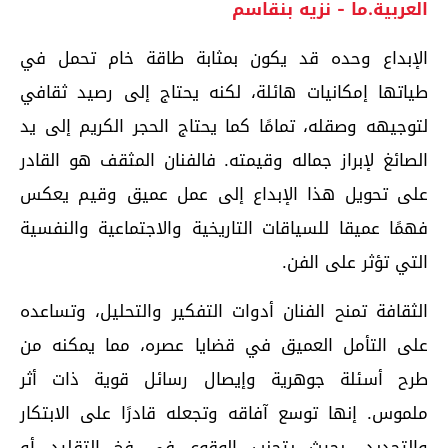
العربية.ما - نزيه بنقاسم
الإبداع وحده قد يكون بمثابة طاقة خام تحمل في
طياتها إمكانيات هائلة، لكنه يحتاج إلى رصيد ثقافي
لتوجيهه وصقله، تمامًا كما يحتاج الحجر الكريم إلى يد
الصائغ لإبراز جماله وقيمته. فالفنان المثقف هو القادر
على تحويل هذا الإبداع إلى عمل عميق وقيم يعكس
فهمًا عميقا للسياقات التاريخية والاجتماعية والنفسية
التي تؤثر على الفن.
الثقافة تمنح الفنان أدوات التفكير والتحليل، وتساعده
على التأمل العميق في قضايا عصره، مما يمكنه من
طرح أسئلة جوهرية وإيصال رسائل قوية ذات أثر
ملموس. إنها توسع آفاقه وتجعله قادرًا على الابتكار
والتجديد، بحيث يتجنب الوقوع في فخ التقليد أو