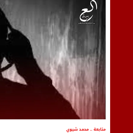
14:25
“العربية.ما” تنشر أخبار تيفلت وأصداء
18:23
طاطا: “اعتداء” على حقوقي يشعل غضب
13:35
عقول الغد تصنع المستقبل: مسابقة “Robot Innov” بمراكش تؤسس لجيل الابتكار والتكنولوجي
متابعة .. محمد شيوي