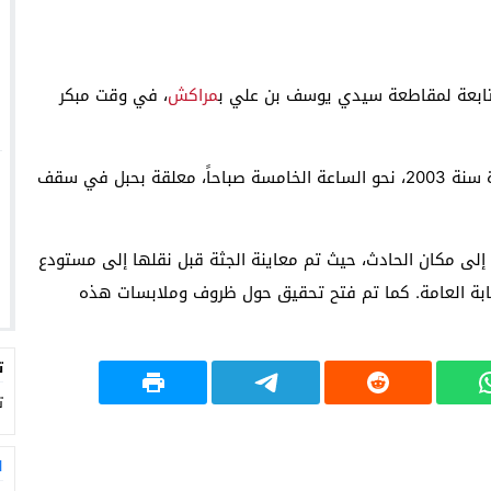
 التابعة لمقاطعة سيدي يوسف بن علي ب
مراكش
، في وقت مبكر
وحسب مصادر محلية، فقد عُثر على جثة الفتاة، المولودة سنة 2003، نحو الساعة الخامسة صباحاً، معلقة بحبل في سقف
 إلى مكان الحادث، حيث تم معاينة الجثة قبل نقلها إلى مستودع
نيابة العامة. كما تم فتح تحقيق حول ظروف وملابسات هذه
ت
ت
ا