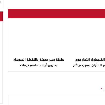
ا
لقنيطرة: انتحار عون
حادثة سير مميتة بالنقطة السوداء
الفئران بسبب تراكم
بطريق آيت بلقاسم تيفلت
الديون
بـ
*