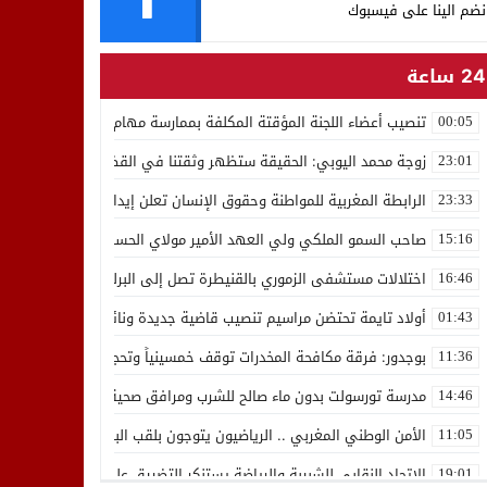
نضم الينا على فيسبوك
24 ساعة
تنصيب أعضاء اللجنة المؤقتة المكلفة بممارسة مهام المجلس الوطني للص
00:05
زوجة محمد اليوبي: الحقيقة ستظهر وثقتنا في القضاء ثابتة
23:01
الرابطة المغربية للمواطنة وحقوق الإنسان تعلن إيداع رئيسها إدريس 
23:33
صاحب السمو الملكي ولي العهد الأمير مولاي الحسن يدشن “برج محمد 
15:16
اختلالات مستشفى الزموري بالقنيطرة تصل إلى البرلمان واستقالة مدير
16:46
أولاد تايمة تحتضن مراسيم تنصيب قاضية جديدة ونائب لوكيل الملك بالمح
01:43
بوجدور: فرقة مكافحة المخدرات توقف خمسينياً وتحجز 10 كيلوغرامات من الشيرا
11:36
مدرسة تورسولت بدون ماء صالح للشرب ومرافق صحية في وضعية كارثية،أولي
14:46
الأمن الوطني المغربي .. الرياضيون يتوجون بلقب البطولة العربية للعدو 
11:05
الاتحاد النقابي للشبيبة والرياضة يستنكر التضييق على الموظفين بجهة ا
19:01