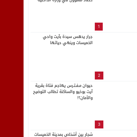
بالعاصمة الرباط
لب بنزاهة النهائي
1
جرار يدهس سيدة بآيت واحي
الخميسات وينهي حياتها
2
حيوان مـفـتـرس يهاجم فتاة بقرية
آيت بوخيو والساكنة تطالب التوضيح
والأمان؟!
3
شجار بين أشخاص بمدينة الخميسات