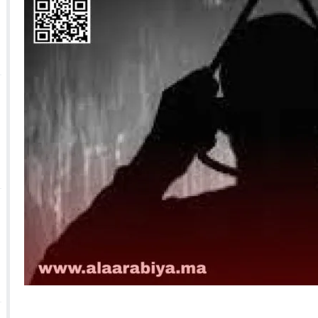
 الأحداث فيها بصيغة أخرى
10:29
الجيش الملكي ينتفض ضد تعيين “ندالا” ويطا
 الجمعيات وملف “ماء القصبة” يفجّر الأوضاع
ا