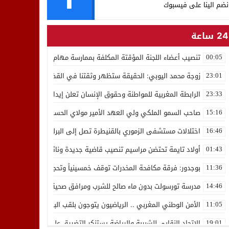
نضم الينا على فيسبوك
24 ساعة
تنصيب أعضاء اللجنة المؤقتة المكلفة بممارسة مهام المجلس الوطني للص
00:05
زوجة محمد اليوبي: الحقيقة ستظهر وثقتنا في القضاء ثابتة
23:01
الرابطة المغربية للمواطنة وحقوق الإنسان تعلن إيداع رئيسها إدريس 
23:33
صاحب السمو الملكي ولي العهد الأمير مولاي الحسن يدشن “برج محمد 
15:16
اختلالات مستشفى الزموري بالقنيطرة تصل إلى البرلمان واستقالة مدير
16:46
أولاد تايمة تحتضن مراسيم تنصيب قاضية جديدة ونائب لوكيل الملك بالمح
01:43
بوجدور: فرقة مكافحة المخدرات توقف خمسينياً وتحجز 10 كيلوغرامات من الشيرا
11:36
مدرسة تورسولت بدون ماء صالح للشرب ومرافق صحية في وضعية كارثية،أولي
14:46
الأمن الوطني المغربي .. الرياضيون يتوجون بلقب البطولة العربية للعدو 
11:05
الاتحاد النقابي للشبيبة والرياضة يستنكر التضييق على الموظفين بجهة ا
19:01