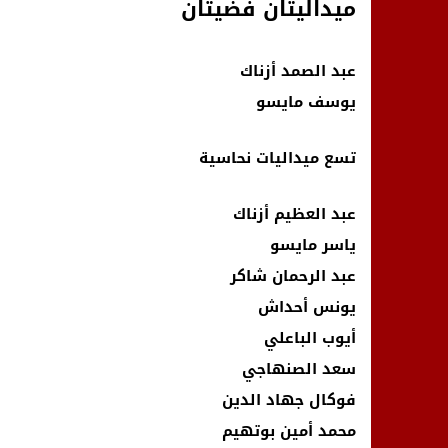
ميداليتان فضيتان
عبد الصمد أزناك
يوسف مايسو
تسع ميداليات نحاسية
عبد العظيم أزناك
ياسر مايسو
عبد الرحمان شاكر
يونس أحداش
أيوب الباعلي
سعد الصنهاجي
فوكال جهاد الدين
محمد أمين بوتهيم