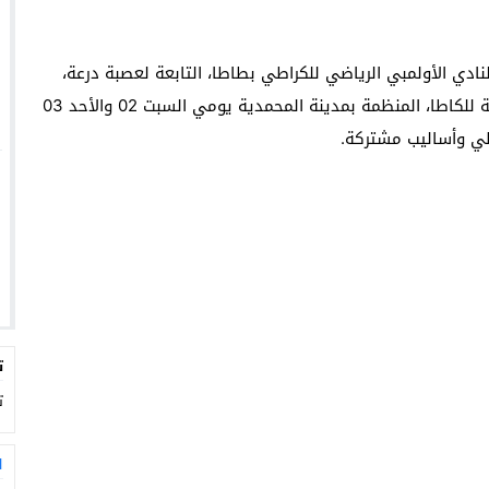
دي الأولمبي الرياضي للكراطي بطاطا، التابعة لعصبة درعة،
أسماءهم بأحرف من ذهب خلال فعاليات البطولة الوطنية للكاطا، المنظمة بمدينة المحمدية يومي السبت 02 والأحد 03
ت
ت
ا