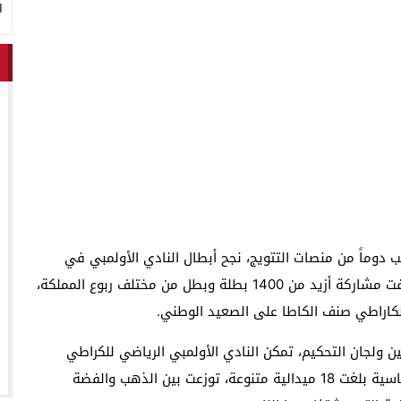
ا
يب دوماً من منصات التتويج، نجح أبطال النادي الأولمبي في
صناعة ملحمة رياضية استثنائية، وسط منافسة قوية عرفت مشاركة أزيد من 1400 بطلة وبطل من مختلف ربوع المملكة،
الكاراطي صنف الكاطا على الصعيد الوطني.
ين ولجان التحكيم، تمكن النادي الأولمبي الرياضي للكراطي
بطاطا من انتزاع المركز الأول وطنياً، بعد حصد حصيلة قياسية بلغت 18 ميدالية متنوعة، توزعت بين الذهب والفضة