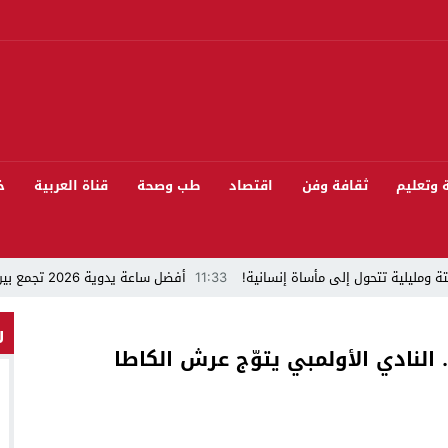
ة وتعليم
ثقافة وفن
اقتصاد
طب وصحة
قناة العربية
خ
ة ومليلية تتحول إلى مأساة إنسانية!
11:33
أفضل ساعة يدوية 2026 تجمع بين الأناقة والدقة
“قراءة في مشاركة المنتخب المغربي لكرة القدم في كأس العالم FIFA 2026 ”
ر
النادي الأولمبي يتوّج عرش الكاطا
 بيئيا بغابة المقاومة بمدينة الخميسات
ل تيفلت يجمع السياسيين “الأصدقاء/الأعداء” في الموسم السنوي للتبوريدة في د
سابق محمود عرشان رئيسا للكونفدرالية الإفريقية للكرة الحديدية؟