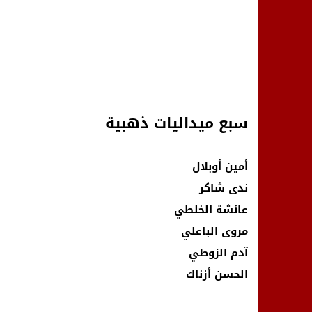
سبع ميداليات ذهبية
أمين أوبلال
ندى شاكر
عائشة الخلطي
مروى الباعلي
آدم الزوطي
الحسن أزناك