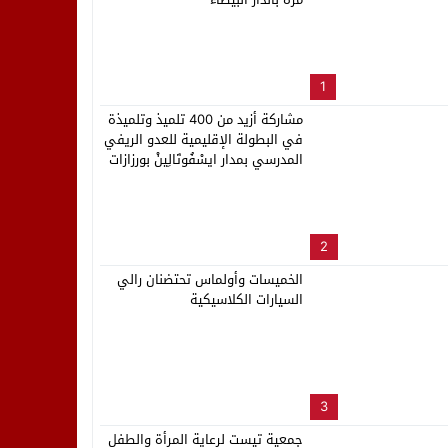
لب بنزاهة النهائي
1
مشاركة أزيد من 400 تلميذ وتلميذة
في البطولة الإقليمية للعدو الريفي
المدرسي بمدار ايسْفُوتَالِينْ بورزازات
2
الخميسات وأولماس تحتضنان رالي
السيارات الكلاسيكية
3
جمعية تيست لرعاية المرأة والطفل