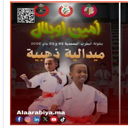
 الأحداث فيها بصيغة أخرى
10:29
الجيش الملكي ينتفض ضد تعيين “ندالا” ويطا
 الجمعيات وملف “ماء القصبة” يفجّر الأوضاع
ا