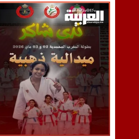
14:25
“العربية.ما” تنشر أخبار تيفلت وأصداء
18:23
طاطا: “اعتداء” على حقوقي يشعل غضب
13:35
عقول الغد تصنع المستقبل: مسابقة “Robot Innov” بمراكش تؤسس لجيل الابتكار والتكنولوجي