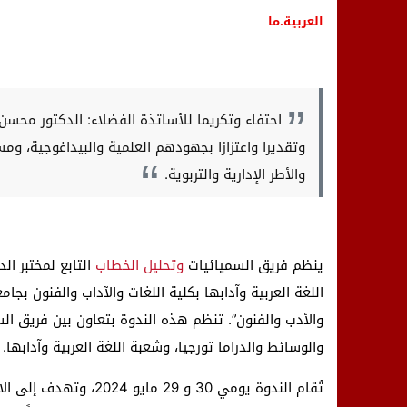
العربية.ما
احتفاء وتكريما للأساتذة الفضلاء: الدكتور محسن 
وتقديرا واعتزازا بجهودهم العلمية والبيداغوجية، و
والأطر الإدارية والتربوية.
ينظم فريق السميائيات
وتحليل الخطاب
التابع لمختبر ال
اللغة العربية وآدابها بكلية اللغات والآداب والفنون بجا
والأدب والفنون”. تنظم هذه الندوة بتعاون بين فريق ال
والوسائط والدراما تورجيا، وشعبة اللغة العربية وآدابها.
تُقام الندوة يومي 30 و 