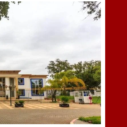
14:25
“العربية.ما” تنشر أخبار تيفلت وأصداء
18:23
طاطا: “اعتداء” على حقوقي يشعل غضب
13:35
عقول الغد تصنع المستقبل: مسابقة “Robot Innov” بمراكش تؤسس لجيل الابتكار والتكنولوجي