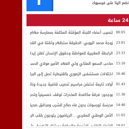
نضم الينا على فيسبوك
24 ساعة
تنصيب أعضاء اللجنة المؤقتة المكلفة بممارسة مهام المجلس الوطني للص
00:05
زوجة محمد اليوبي: الحقيقة ستظهر وثقتنا في القضاء ثابتة
23:01
الرابطة المغربية للمواطنة وحقوق الإنسان تعلن إيداع رئيسها إدريس 
23:33
صاحب السمو الملكي ولي العهد الأمير مولاي الحسن يدشن “برج محمد 
15:16
اختلالات مستشفى الزموري بالقنيطرة تصل إلى البرلمان واستقالة مدير
16:46
أولاد تايمة تحتضن مراسيم تنصيب قاضية جديدة ونائب لوكيل الملك بالمح
01:43
بوجدور: فرقة مكافحة المخدرات توقف خمسينياً وتحجز 10 كيلوغرامات من الشيرا
11:36
مدرسة تورسولت بدون ماء صالح للشرب ومرافق صحية في وضعية كارثية،أولي
14:46
الأمن الوطني المغربي .. الرياضيون يتوجون بلقب البطولة العربية للعدو 
11:05
الاتحاد النقابي للشبيبة والرياضة يستنكر التضييق على الموظفين بجهة ا
19:01