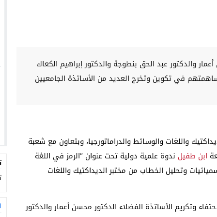
أعمار والدكتور عبد الحق بنطوجة والدكتور إبراهيم الكعاك
مساهمتهم في تكوين وتخرج العديد من الأساتذة الجامعيين
ديداكتيك واللغات والوسائط والدراماتورجيا، وبتعاون مع شعبة
معة
ابن طفيل
ندوة علمية دولية تحت عنوان “الرمز في اللغة
ت
سميائيات وتحليل الخطاب من مختبر الديداكتيك واللغات
ت
29 مايو 2024، وتهدف إلى الاحتفاء وتكريم الأساتذة الفضلاء الدكتور محسن أعمار والدكتور
ا