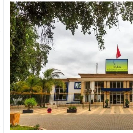
 الأحداث فيها بصيغة أخرى
10:29
الجيش الملكي ينتفض ضد تعيين “ندالا” ويطا
 الجمعيات وملف “ماء القصبة” يفجّر الأوضاع
ا