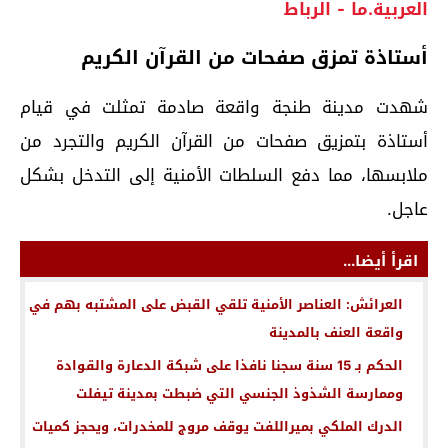
العربية.ما - الرباط
أستاذة تمزق صفحات من القرآن الكريم
شهدت مدينة طنجة واقعة صادمة تمثلت في قيام
أستاذة بتمزيق صفحات من القرآن الكريم والتجرد من
ملابسها، مما دفع السلطات الأمنية إلى التدخل بشكل
عاجل.
اقرأ أيضا...
العرائش: العناصر الأمنية تلقي القبض على المشتبه بهم في
واقعة العنف بالمدينة
الحكم بـ 15 سنة سجنا نافذا على شبكة الدعارة والقوادة
وممارسة الشذوذ الجنسي التي ضبطت بمدينة تيفلت
الدرك الملكي بميراللفت يوقف مروج للمخدرات، ويحجز كميات