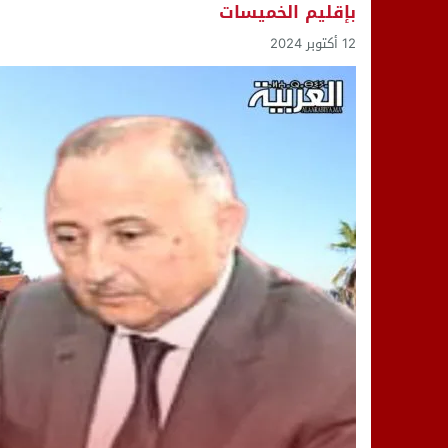
بإقليم الخميسات
14:25
“العربية.ما” تنشر أخبار تيفلت وأصداء
12 أكتوبر 2024
18:23
طاطا: “اعتداء” على حقوقي يشعل غضب
13:35
عقول الغد تصنع المستقبل: مسابقة “Robot Innov” بمراكش تؤسس لجيل الابتكار والتكنولوجي