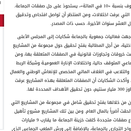
ا
بالرباط، وضمنهم مقاول ينحدر من أحد أقاليم الغرب معروف بنسبة «10 في المائة»، يستحوذ على جل صفقات الجماعة.
 التي عرفت اختلالات، ومن المنتظر أن تواصل افتحاص وتدقيق
ال العشر سنوات الأخيرة. حسب ذات المصدر.
 وجهت فعاليات جمعوية بالجماعة شكايات إلى المجلس الأعلى
داخلية، من أجل المطالبة بفتح تحقيق حول مجموعة من المشاريع
ة ما بين سنتي 2009 و2024، والتي عرفت خروقات وتجاوزات قانونية في الصفقات المتعلقة بها، ومن
ي المتوقف حاليا، واختلالات الإنارة العموميـة وشبكة الربط
ي، والتلاعب في الغلاف المالي المخصص للإنعاش الوطني والعمال
وي. وأكدت الشكايات أن الصفقات المتعلقة بهذه المشاريع عرفت
 لها.
بون من خلالها بفتح تحقيق شامل في مجموعة من المشاريع التي
حقت أضرراً بالمال العام. ومن بين تلك المشاريع مشروع تأهيل
السوق الأسبوعي الذي عرف اختلالات كبيرة، وظل موضوع صفقات متجددة كلفت خزينة الجماعة ما يقارب 9 مليارات
واج التجاري بالجماعة، بالإضافة إلى ورش الملعب الجماعي الذي