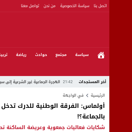
اتصل بنا
سياسة الخصوصية
من نحن
تواصل معنا
سياسة
مجتمع
حوادث
رياضة
تربي
أخر المستجدات
21:42
الهجرة الجماعية غير الشرعية إلى سبت
21:16
بين المشروع الرياضي والإنجاز التاريخي: 
الرئيسية
في الواجهة
08:50
مبادرات مواطنة وشركاؤها ينظمون ورشا
بالجماعة؟!
22:59
رئيس جماعة عين الجوهرة سيدي بوخلخا
شكايات فعاليات جمعوية وعريضة الساكنة تح
09:55
تساؤلات.. كيف أصبح العميد الأمني ال