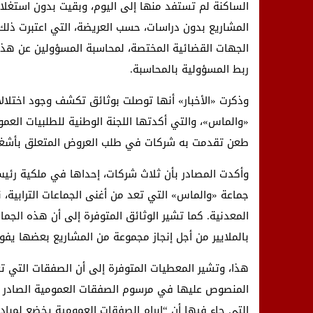
الساكنة لم تستفد منها إلى اليوم، وبقيت بدون استغلال
المشاريع بدون دراسات، حسب العريضة، التي اعتبرت ذلك 
الجهات القضائية المختصة، لمحاسبة المسؤولين عن هذه
ربط المسؤولية بالمحاسبة.
وذكرت «الأخبار» أنها توصلت بوثائق تكشف وجود اختلا
«والماس»، والتي أكدتها اللجنة الوطنية للطلبيات العموم
طعن تقدمت به شركات في طلب العروض المتعلق بأشغال 
وأكدت المصادر بأن ثلاث شركات، إحداها في ملكية رئي
جماعة «والماس» التي تعد من أغنى الجماعات الترابية، ن
المعدنية. كما تشير الوثائق المتوفرة إلى أن هذه الجما
بالملايير من أجل إنجاز مجموعة من المشاريع بعضها يفو
هذا، وتشير المعطيات المتوفرة إلى أن الصفقات التي ت
التي جاء فيها أن “إبرام الصفقات العمومية يخضع لمباد