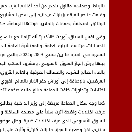
وقامت عناصر الفرقة بزيارات ميدانية إلى بعض المشاريع
الوثائق المتعلقة بصفقات بالملايير فوتتها الجماعة، خل
وفي نفس السياق، أوردت “الأخبار” أنه تزامنا مع ذلك،
للحسابات، ورئاسة النيابة العامة، والمفتشية العامة لل
المنجزة في الفتر
بينها ورش إنجاز السوق الأسبوعي، ومشروع الملعب الجماع
بالماء الصالح للشرب، والمسالك الطرقية بالعالم القرو
العرضيين، بالإضافة إلى أوراش حفر الآبار بالعالم القر
اختلالات وتجاوزات كلفت الجماعة مبالغ مالية ضخمة تتجاوز 300 مليار سنتيم، دون تحقيق الأهداف المحددة
كما وجه سكان الجماعة عريضة إلى وزير الداخلية يطال
عرفت اختلالات واضحة أثرت سلباً على مصلحة الساكنة وال
سنتيم، لكن وضعية السوق ما زالت كارثية وأثرت على الر