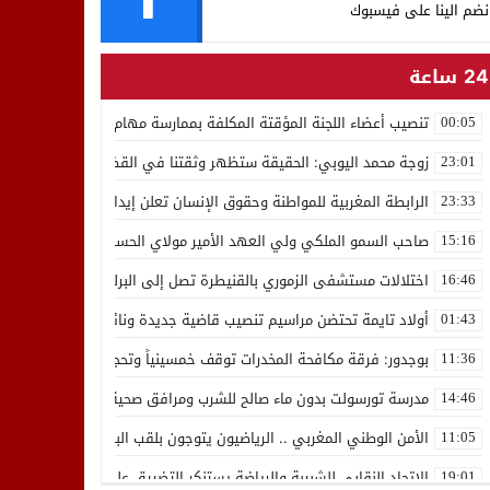
نضم الينا على فيسبوك
24 ساعة
تنصيب أعضاء اللجنة المؤقتة المكلفة بممارسة مهام المجلس الوطني للص
00:05
زوجة محمد اليوبي: الحقيقة ستظهر وثقتنا في القضاء ثابتة
23:01
الرابطة المغربية للمواطنة وحقوق الإنسان تعلن إيداع رئيسها إدريس 
23:33
صاحب السمو الملكي ولي العهد الأمير مولاي الحسن يدشن “برج محمد 
15:16
اختلالات مستشفى الزموري بالقنيطرة تصل إلى البرلمان واستقالة مدير
16:46
أولاد تايمة تحتضن مراسيم تنصيب قاضية جديدة ونائب لوكيل الملك بالمح
01:43
بوجدور: فرقة مكافحة المخدرات توقف خمسينياً وتحجز 10 كيلوغرامات من الشيرا
11:36
مدرسة تورسولت بدون ماء صالح للشرب ومرافق صحية في وضعية كارثية،أولي
14:46
الأمن الوطني المغربي .. الرياضيون يتوجون بلقب البطولة العربية للعدو 
11:05
الاتحاد النقابي للشبيبة والرياضة يستنكر التضييق على الموظفين بجهة ا
19:01