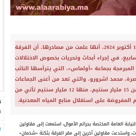
أوردت يومية “الأخبار”، يوم الجمعة 11 أكتوبر 2024، أنها علمت من مصادرها، أن الفرقة
بيع، في إجراء أبحاث وتحريات بخصوص الاختلالات
لمبرمجة بجماعة «أولماس»، التي يترأسها النائب
اصرة، محمد اشرورو، والتي تعد من أغنى الجماعات
بالمغرب، بميزانية سنوية تقدر بأكثر من 15 مليار سنتيم، منها 12 مليار سنتيم تأتي من
 المفروضة على استغلال منابع المياه المعدنية.
ت
ت
لنيابة العامة المختصة بجرائم الأموال، استمعت إلى مقاولين
ا
، واستدعت مقاولين آخرين إلى مقر الفرقة بثكنة «شخمان»