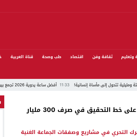
ة وتعليم
ثقافة وفن
اقتصاد
طب وصحة
قناة العربية
خ
ة ومليلية تتحول إلى مأساة إنسانية!
11:33
أفضل ساعة يدوية 2026 تجمع بين الأناقة والدقة
“قراءة في مشاركة المنتخب المغربي لكرة القدم في كأس العالم FIFA 2026 ”
ف
أولماس: الفرقة الوطنية للدرك تدخل على خط التحقيق في صرف 300 مليار
 بيئيا بغابة المقاومة بمدينة الخميسات
ل تيفلت يجمع السياسيين “الأصدقاء/الأعداء” في الموسم السنوي للتبوريدة في د
رك التحري في مشاريع وصفقات الجماعة الغنية
سابق محمود عرشان رئيسا للكونفدرالية الإفريقية للكرة الحديدية؟