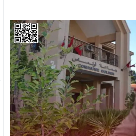
 الأحداث فيها بصيغة أخرى
10:29
الجيش الملكي ينتفض ضد تعيين “ندالا” ويطا
 الجمعيات وملف “ماء القصبة” يفجّر الأوضاع
ا