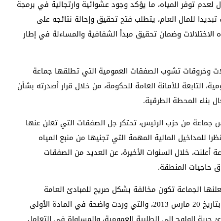
 لعدم توفر المياه، ما يؤكد وجود عشوائية وارتجالية في برمجة
تبديدا للمال العام، يتطلب فتح تحقيق وإحالة نتائجه على
 الاختلالات وضمان تحقيق مبدأ الشفافية والمساءلة في إطار
لات وخروقات تشوب الصفقات العمومية التي تطلقها جماعة
ية، التابعة للأمانة العامة للحكومة، من خلال قرار أصدرته بشأن
بناء المحطة الطرقية.
س جماعة من حزب الرئيس، تحتكر جل الصفقات التي تعلن عنها
ظرا للمداخيل المالية المهمة التي تجنيها من منبع المياه
عة أعلنت، خلال السنوات الأخيرة، عن العديد من الصفقات
ق حاجيات المنطقة.
علنها الجماعة تكون مخالفة بشكل صريح للمبادئ العامة
المنصوص عليها في مرسوم الصفقات العمومية الصادر بتاريخ 20 مارس 2013، والتي وردت واضحة في المادة الأولى
ئ حرية الولوج إلى الطلبية العمومية، والمساواة في التعامل