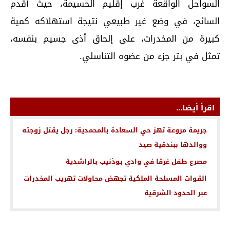
السواحل الواقعة غرب إقليم الحسيمة، حيث أقدم
السائح، في وضع غير طبيعي نتيجة استهلاكه كمية
كبيرة من المخدرات، على إلحاق أذى جسيم بنفسه،
تمثل في بتر جزء من عضوه التناسلي.
اقرأ أيضا...
جريمة مروعة تهز حي السعادة بالمحمدية: رجل يقتل زوجته
ووالدها ببندقية صيد
مصرع طفل غرقا في وادي بوذنيب بالراشدية
القوات المسلحة الملكية تجهض محاولات تهريب المخدرات
عبر الحدود الشرقية