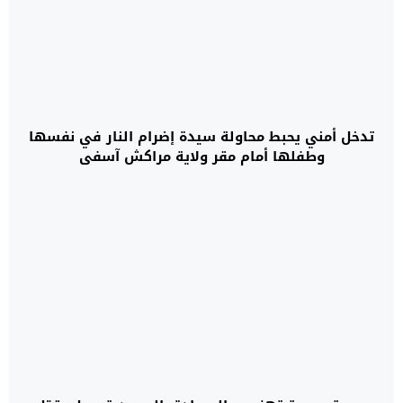
تدخل أمني يحبط محاولة سيدة إضرام النار في نفسها
وطفلها أمام مقر ولاية مراكش آسفي