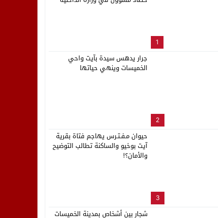
بالعاصمة الرباط
لب بنزاهة النهائي
1
جرار يدهس سيدة بآيت واحي
الخميسات وينهي حياتها
2
حيوان مـفـتـرس يهاجم فتاة بقرية
آيت بوخيو والساكنة تطالب التوضيح
والأمان؟!
3
شجار بين أشخاص بمدينة الخميسات