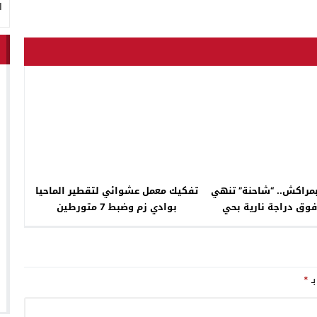
ا
مراكش.. “شاحنة” تنهي
تفكيك معمل عشوائي لتقطير الماحيا
فوق دراجة نارية بحي
بوادي زم وضبط 7 متورطين
دي مبارك
بـ
*