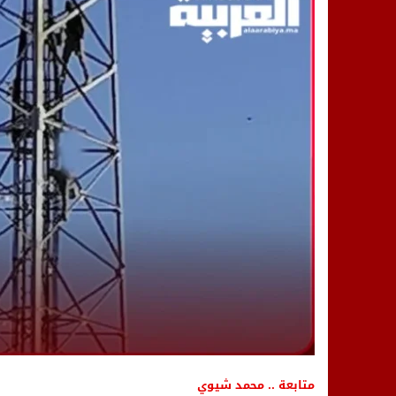
14:25
“العربية.ما” تنشر أخبار تيفلت وأصداء
18:23
طاطا: “اعتداء” على حقوقي يشعل غضب
13:35
عقول الغد تصنع المستقبل: مسابقة “Robot Innov” بمراكش تؤسس لجيل الابتكار والتكنولوجي
متابعة .. محمد شيوي