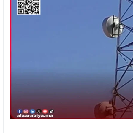
 الأحداث فيها بصيغة أخرى
10:29
الجيش الملكي ينتفض ضد تعيين “ندالا” ويطا
 الجمعيات وملف “ماء القصبة” يفجّر الأوضاع
ا