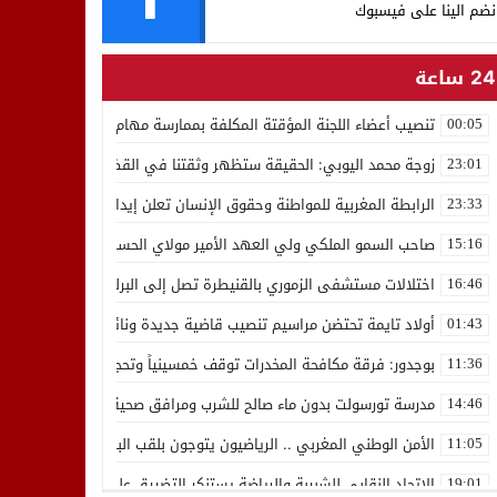
نضم الينا على فيسبوك
24 ساعة
تنصيب أعضاء اللجنة المؤقتة المكلفة بممارسة مهام المجلس الوطني للص
00:05
زوجة محمد اليوبي: الحقيقة ستظهر وثقتنا في القضاء ثابتة
23:01
الرابطة المغربية للمواطنة وحقوق الإنسان تعلن إيداع رئيسها إدريس 
23:33
صاحب السمو الملكي ولي العهد الأمير مولاي الحسن يدشن “برج محمد 
15:16
اختلالات مستشفى الزموري بالقنيطرة تصل إلى البرلمان واستقالة مدير
16:46
أولاد تايمة تحتضن مراسيم تنصيب قاضية جديدة ونائب لوكيل الملك بالمح
01:43
بوجدور: فرقة مكافحة المخدرات توقف خمسينياً وتحجز 10 كيلوغرامات من الشيرا
11:36
مدرسة تورسولت بدون ماء صالح للشرب ومرافق صحية في وضعية كارثية،أولي
14:46
الأمن الوطني المغربي .. الرياضيون يتوجون بلقب البطولة العربية للعدو 
11:05
الاتحاد النقابي للشبيبة والرياضة يستنكر التضييق على الموظفين بجهة ا
19:01