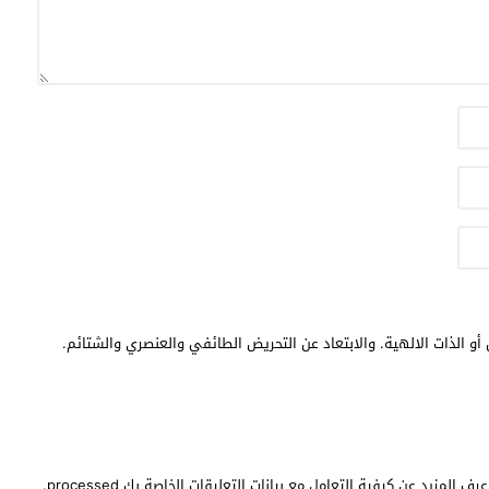
أو الذات الالهية. والابتعاد عن التحريض الطائفي والعنصري والشتائم.
عرف المزيد عن كيفية التعامل مع بيانات التعليقات الخاصة بك processed
.