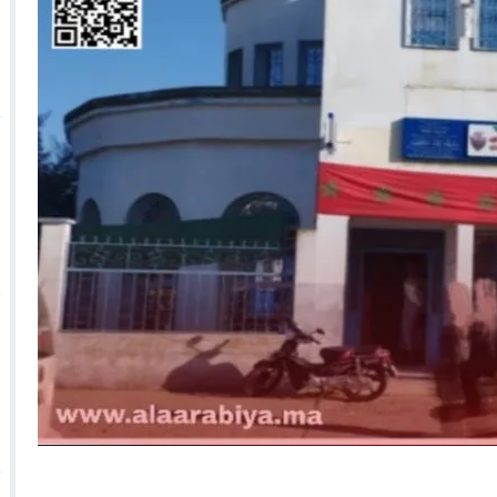
 الأحداث فيها بصيغة أخرى
10:29
الجيش الملكي ينتفض ضد تعيين “ندالا” ويطا
 الجمعيات وملف “ماء القصبة” يفجّر الأوضاع
ا