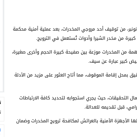
كنت عناصر الدائرة الثالثة بالعرائش، اليوم الأربعاء 27 نونبر، من توقيف أحد مروجي المخدرات، بعد عملية أمنية محكمة
بيرة من مخدر الشيرا وأدوات تُستعمل في الترويج.
همة من المخدرات موزعة بين صفيحة كبيرة الحجم وأخرى صغيرة،
بيض كبير عبارة عن سيف.
يق بمحل إقامة الموقوف، مما أتاح العثور على مزيد من الأدلة
مال التحقيقات، حيث يجري استجوابه لتحديد كافة الارتباطات
ت
امي، قبل تقديمه للعدالة.
ت
ها الأجهزة الأمنية بالعرائش لمكافحة ترويج المخدرات وضمان
ا