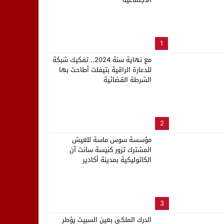
لب بنزاهة النهائي
1
مع نهاية سنة 2024.. تفكيك شبكة
للدعارة الراقية بتيفلت أطاحت بها
الشرطة القضائية
2
مؤسسة سوس ماسة للعيش
المشترك تزور كنيسة سانت آن
الكاثوليكية بمدينة أكادير
3
الدرك الملكي بعين السبيت يؤطر