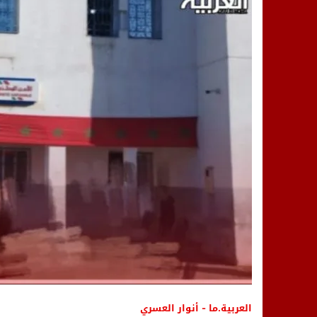
14:25
“العربية.ما” تنشر أخبار تيفلت وأصداء
18:23
طاطا: “اعتداء” على حقوقي يشعل غضب
13:35
عقول الغد تصنع المستقبل: مسابقة “Robot Innov” بمراكش تؤسس لجيل الابتكار والتكنولوجي
العربية.ما - أنوار العسري