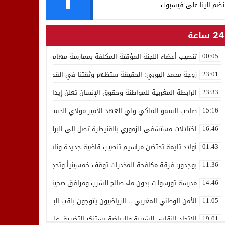
نضم الينا على فيسبوك
24 ساعة
تنصيب أعضاء اللجنة المؤقتة المكلفة بممارسة مهام المجلس الوطني للص
00:05
زوجة محمد اليوبي: الحقيقة ستظهر وثقتنا في القضاء ثابتة
23:01
الرابطة المغربية للمواطنة وحقوق الإنسان تعلن إيداع رئيسها إدريس 
23:33
صاحب السمو الملكي ولي العهد الأمير مولاي الحسن يدشن “برج محمد 
15:16
اختلالات مستشفى الزموري بالقنيطرة تصل إلى البرلمان واستقالة مدير
16:46
أولاد تايمة تحتضن مراسيم تنصيب قاضية جديدة ونائب لوكيل الملك بالمح
01:43
بوجدور: فرقة مكافحة المخدرات توقف خمسينياً وتحجز 10 كيلوغرامات من الشيرا
11:36
مدرسة تورسولت بدون ماء صالح للشرب ومرافق صحية في وضعية كارثية،أولي
14:46
الأمن الوطني المغربي .. الرياضيون يتوجون بلقب البطولة العربية للعدو 
11:05
الاتحاد النقابي للشبيبة والرياضة يستنكر التضييق على الموظفين بجهة ا
19:01