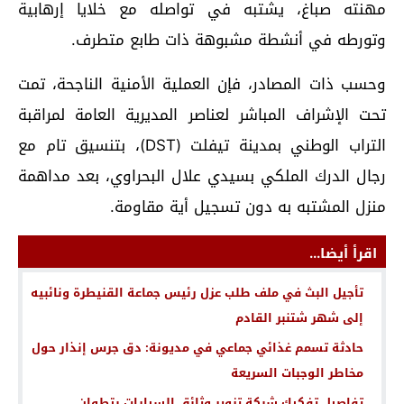
مهنته صباغ، يشتبه في تواصله مع خلايا إرهابية
وتورطه في أنشطة مشبوهة ذات طابع متطرف.
وحسب ذات المصادر، فإن العملية الأمنية الناجحة، تمت
تحت الإشراف المباشر لعناصر المديرية العامة لمراقبة
التراب الوطني بمدينة تيفلت (DST)، بتنسيق تام مع
رجال الدرك الملكي بسيدي علال البحراوي، بعد مداهمة
منزل المشتبه به دون تسجيل أية مقاومة.
اقرأ أيضا...
تأجيل البث في ملف طلب عزل رئيس جماعة القنيطرة ونائبيه
إلى شهر شتنبر القادم
حادثة تسمم غذائي جماعي في مديونة: دق جرس إنذار حول
مخاطر الوجبات السريعة
تفاصيل تفكيك شبكة تزوير وثائق السيارات بتطوان