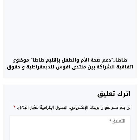
طاطا..”دعم صحة الأم والطفل بإقليم طاطا” موضوع
اتفاقية الشراكة بين منتدى افوس للديمقراطية و حقوق
الإنسان واللجنة الإقليمية للمبادرة الوطنية للتنمية
البشرية، والمندوبية الإقليمية لوزارة الصحة والحماية
الاجتماعية
اترك تعليق
لن يتم نشر عنوان بريدك الإلكتروني.
الحقول الإلزامية مشار إليها بـ
*